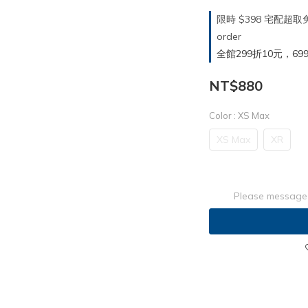
限時 $398 宅配超
order
全館299折10元，699折30
NT$880
Color
: XS Max
XS Max
XR
Please message 