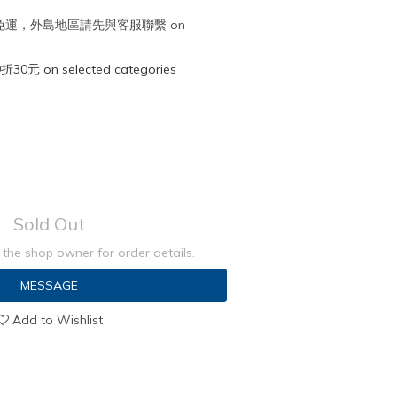
取免運，外島地區請先與客服聯繫 on
元 on selected categories
Sold Out
the shop owner for order details.
MESSAGE
Add to Wishlist