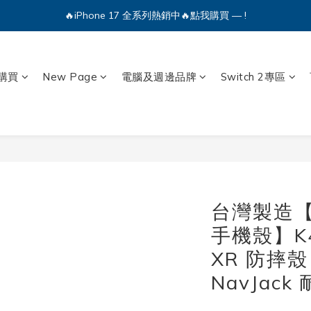
🔥iPhone 17 全系列熱銷中🔥點我購買 — !
💕加入Q哥 Line 新好友領優惠券！🎫
🔥iPhone 17 全系列熱銷中🔥點我購買 — !
購買
New Page
電腦及週邊品牌
Switch 2專區
台灣製造
手機殼】K42
XR 防摔
NavJack