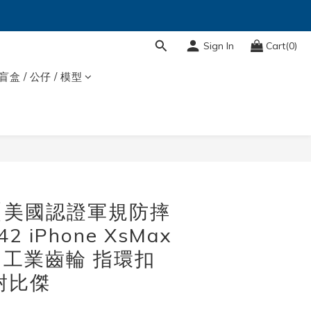
Sign In
Cart(0)
盲盒 / 公仔 / 模型
【美國認證軍規防摔
 iPhone XsMax
殼 工業齒輪 指環扣
 耐比傑