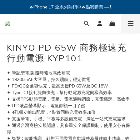
🔥iPhone 17 全系列熱銷中🔥點我購買 — !
💕加入Q哥 Line 新好友領優惠券！🎫
🔥iPhone 17 全系列熱銷中🔥點我購買 — !
KINYO PD 65W 商務極速充
行動電源 KYP101
✦ 筆記型電腦 隨時隨地高效補電
✦ 19200mAh大容量，持久續航，穩定供電
✦ PD/QC全兼容快充，最高支援PD 65W及QC 18W
✦ Type-C1接孔雙向快充，幫行動電源充電同樣高效率
✦ 支援PPS動態電壓，電壓、電流隨時調節，充電穩定、高效率
✦ LED液晶螢幕顯示，電量餘額一目了然
✦ 4孔獨立輸出配置，4裝置同時充電效率加倍
✦ 支援筆電、手機、平板等多設備充電，滿足一站式充電需求
✦ 通過台灣商檢安規認證，具多重安全保護機制，使用安心有保
障
✦ 智慧IC智能辨識，針對不同裝置自動調整為最佳輸出功率，效