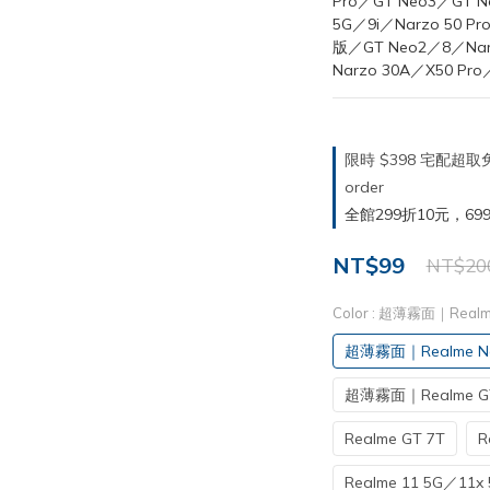
Pro／GT Neo3／GT Ne
5G／9i／Narzo 50 P
版／GT Neo2／8／Narz
Narzo 30A／X50 Pro
限時 $398 宅配超
order
全館299折10元，699折30
NT$99
NT$20
Color
: 超薄霧面｜Realme
超薄霧面｜Realme No
超薄霧面｜Realme GT
Realme GT 7T
R
Realme 11 5G／11x 