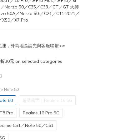
o3T／10 Pro／9 Pro Plus／9 Pro／9i 
ro／Narzo 50／C35／C33／GT／GT 大師
o 50A／Narzo 50i／C21／C11 2021／
／X50／X7 Pro
取免運，外島地區請先與客服聯繫 on
元 on selected categories
0
 Note 80
te 80
超薄霧面｜Realme 16 5G
8 Pro
Realme 16 Pro 5G
ealme C51／Note 50／C61
5G