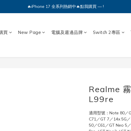
🔥iPhone 17 全系列熱銷中🔥點我購買 — !
💕加入Q哥 Line 新好友領優惠券！🎫
🔥iPhone 17 全系列熱銷中🔥點我購買 — !
購買
New Page
電腦及週邊品牌
Switch 2專區
Realme
L99re
適用型號：Note 80／GT
C71／GT 7／14x 5G／
50／C61／GT Neo 5／