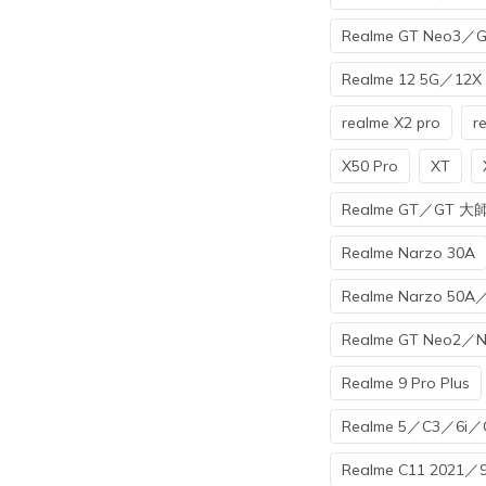
Realme GT Neo3／G
Realme 12 5G／12
realme X2 pro
r
X50 Pro
XT
Realme GT／GT 大
Realme Narzo 30A
Realme Narzo 50A
Realme GT Neo2／
Realme 9 Pro Plus
Realme 5／C3／6i／
Realme C11 2021／9