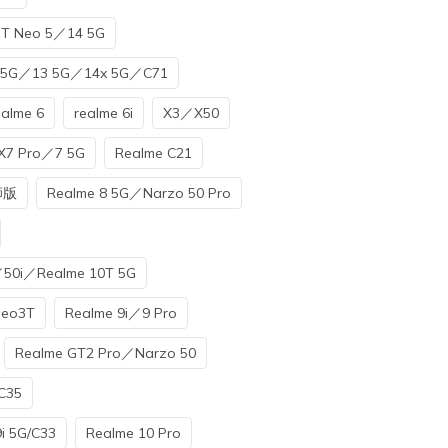
T Neo 5／14 5G
X 5G／13 5G／14x 5G／C71
ealme 6
realme 6i
X3／X50
X7 Pro／7 5G
Realme C21
師版
Realme 8 5G／Narzo 50 Pro
／50i／Realme 10T 5G
Neo3T
Realme 9i／9 Pro
Realme GT2 Pro／Narzo 50
C35
i 5G/C33
Realme 10 Pro