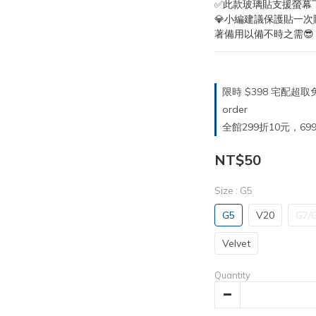
✅此款玻璃貼支援螢幕
💎小編建議保護貼一
著備用以備不時之需😎
限時 $398 宅配超
order
全館299折10元，699折30
NT$50
Size
: G5
G5
V20
G7/
Velvet
Quantity