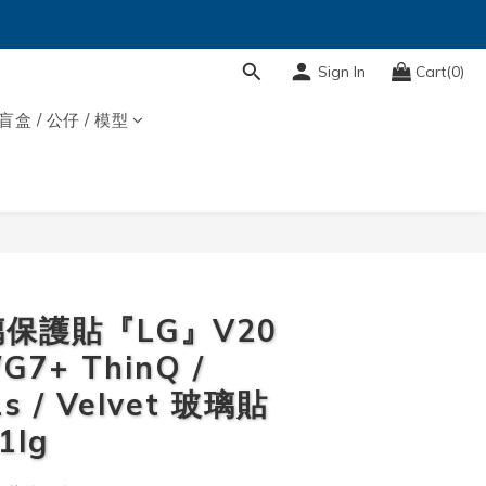
Sign In
Cart(0)
盲盒 / 公仔 / 模型
BUY NOW
保護貼『LG』V20
/G7+ ThinQ /
1s / Velvet 玻璃貼
1lg