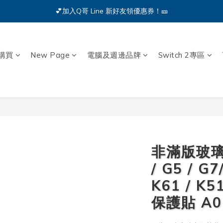
🔥iPhone 17 全系列熱銷中🔥點我購買 — !
💕加入Q哥 Line 新好友領優惠券！🎫
🔥iPhone 17 全系列熱銷中🔥點我購買 — !
購買
New Page
電腦及週邊品牌
Switch 2專區
非滿版玻璃
/ G5 / G7
K61 / K5
保護貼 A0