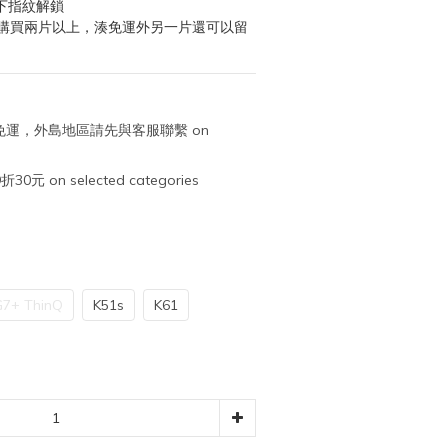
下指紋解鎖
次購買兩片以上，湊免運外另一片還可以留
取免運，外島地區請先與客服聯繫 on
元 on selected categories
G7+ ThinQ
K51s
K61