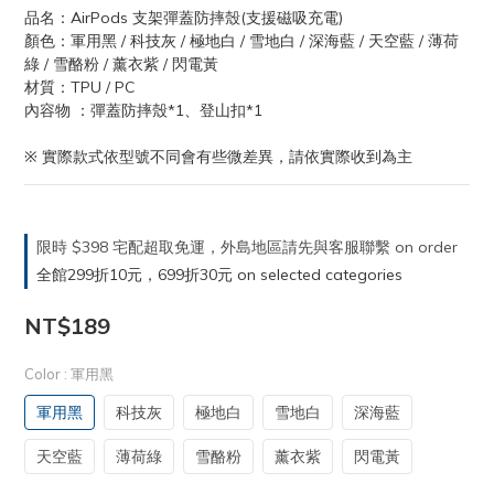
品名：AirPods 支架彈蓋防摔殼(支援磁吸充電)
顏色：軍用黑 / 科技灰 / 極地白 / 雪地白 / 深海藍 / 天空藍 / 薄荷
綠 / 雪酪粉 / 薰衣紫 / 閃電黃
材質：TPU / PC
內容物 ：彈蓋防摔殼*1、登山扣*1
※ 實際款式依型號不同會有些微差異，請依實際收到為主
限時 $398 宅配超取免運，外島地區請先與客服聯繫 on order
全館299折10元，699折30元 on selected categories
NT$189
Color
: 軍用黑
軍用黑
科技灰
極地白
雪地白
深海藍
天空藍
薄荷綠
雪酪粉
薰衣紫
閃電黃