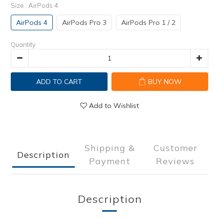
Size
: AirPods 4
AirPods 4
AirPods Pro 3
AirPods Pro 1 / 2
Quantity
ADD TO CART
BUY NOW
Add to Wishlist
Shipping &
Customer
Description
Payment
Reviews
Description