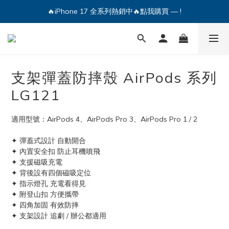
🔥iPhone 17 全系列熱銷中🔥點我購買 — !
💕加入Q哥 Line 新好友領優惠券！🎫
🔥iPhone 17 全系列熱銷中🔥點我購買 — !
支架彈蓋防摔殼 AirPods 系列
LG121
適用型號：AirPods 4、AirPods Pro 3、AirPods Pro 1 / 2
✦ 彈蓋式設計 自動開合
✦ 內置安全扣 防止耳機噴飛
✦ 支援磁吸充電
✦ 背後設有四個磁吸定位
✦ 指示燈孔 充電看得見
✦ 附登山扣 方便攜帶
✦ 四角加固 有效防摔
✦ 支架設計 追劇 / 辦公都適用