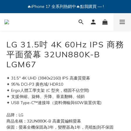
🔥iPhone 17 全系列熱銷中🔥點我購買 — !
🔥iPhone 17 全系列熱銷中🔥點我購買 — !
💕加入Q哥 Line 新好友領優惠券！🎫
🔥iPhone 17 全系列熱銷中🔥點我購買 — !
LG 31.5吋 4K 60Hz IPS 商務
平面螢幕 32UN880K-B
LGM67
✦ 31.5'' 4K UHD (3840x2160) IPS 高畫質螢幕
✦ 95% DCI-P3 廣色域/ HDR10
✦ Ergo人體工學支架 (C 型夾，穩固不佔空間)
✦ 支援伸縮、旋轉、升降、垂直翻轉、傾斜
✦ USB Type-C™連接埠（資料傳輸與60W裝置供電)
品牌：LG
商品名稱：32UN880K-B 高畫質編輯螢幕
保固：螢幕全機保固為3年，變壓器為1年，亮暗點則不保固