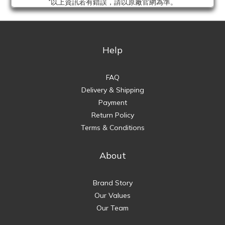
*以上資訊若有錯誤，請以原廠官網為準。
Help
FAQ
Delivery & Shipping
Payment
Return Policy
Terms & Conditions
About
Brand Story
Our Values
Our Team