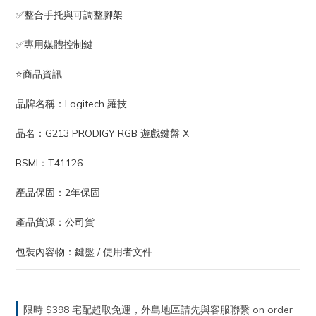
✅整合手托與可調整腳架
✅專用媒體控制鍵
⭐️商品資訊
品牌名稱：Logitech 羅技
品名：G213 PRODIGY RGB 遊戲鍵盤 X
BSMI：T41126
產品保固：2年保固
產品貨源：公司貨
包裝內容物：鍵盤 / 使用者文件
限時 $398 宅配超取免運，外島地區請先與客服聯繫 on order