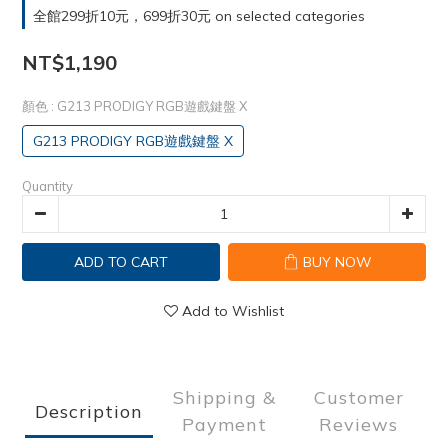
全館299折10元，699折30元 on selected categories
NT$1,190
顏色
: G213 PRODIGY RGB遊戲鍵盤 X
G213 PRODIGY RGB遊戲鍵盤 X
Quantity
ADD TO CART
BUY NOW
Add to Wishlist
Shipping &
Customer
Description
Payment
Reviews