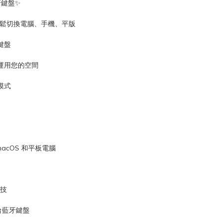
牙鍵盤✨
能，輕鬆切換電腦、手機、平版
鍵盤
運用您的空間
模式
macOS 和平板電腦
羅技
台藍牙鍵盤