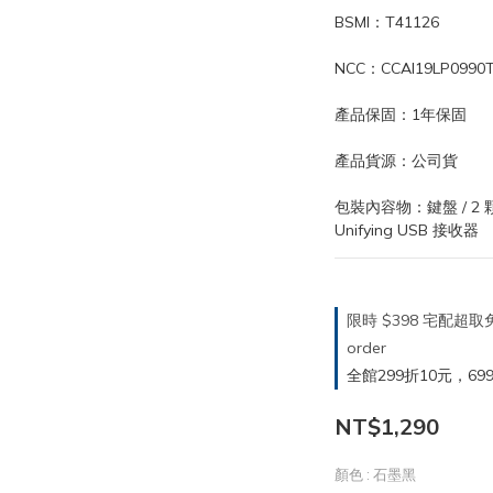
BSMI：T41126
NCC：CCAI19LP0990
產品保固：1年保固
產品貨源：公司貨
包裝內容物：鍵盤 / 2 顆
Unifying USB 接收器
限時 $398 宅配超
order
全館299折10元，699折30
NT$1,290
顏色
: 石墨黑