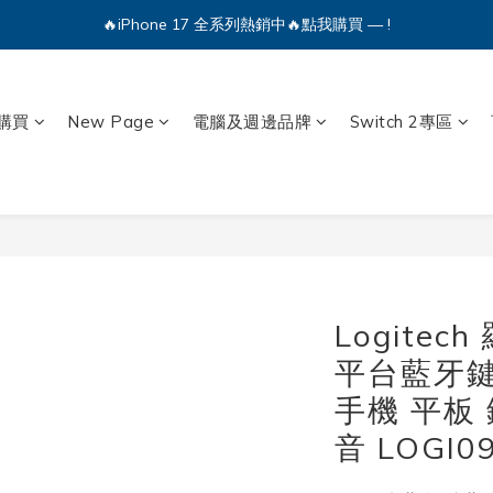
🔥iPhone 17 全系列熱銷中🔥點我購買 — !
💕加入Q哥 Line 新好友領優惠券！🎫
🔥iPhone 17 全系列熱銷中🔥點我購買 — !
購買
New Page
電腦及週邊品牌
Switch 2專區
Logitec
平台藍牙鍵
手機 平板 
音 LOGI0