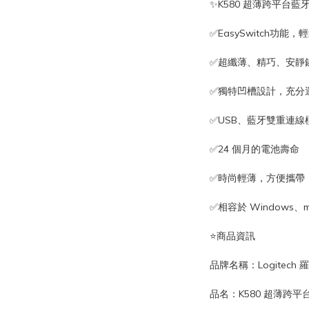
✨K580 超薄跨平台藍
✅EasySwitch功
✅超纖薄、精巧、安靜
✅獨特凹槽設計，充分
✅USB、藍牙雙重連線
✅24 個月的電池壽命
✅時尚輕薄，方便攜帶
✅相容於 Windows、
⭐️商品資訊
品牌名稱：Logitech 
品名：K580 超薄跨平