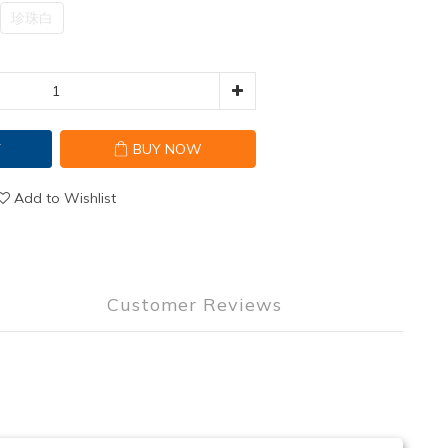
珍珠白
T
BUY NOW
Add to Wishlist
Customer Reviews