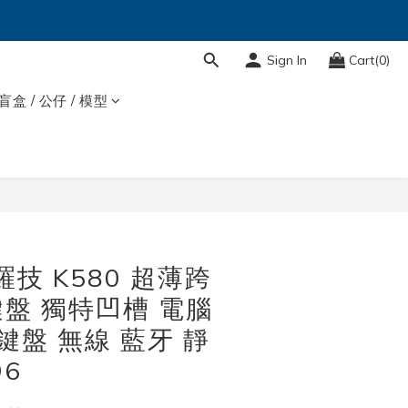
Sign In
Cart(0)
盲盒 / 公仔 / 模型
BUY NOW
h 羅技 K580 超薄跨
盤 獨特凹槽 電腦
鍵盤 無線 藍牙 靜
96