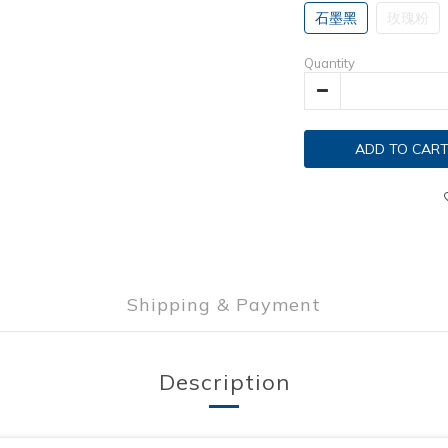
石墨黑
玫瑰粉
Quantity
ADD TO CAR
Shipping & Payment
Description