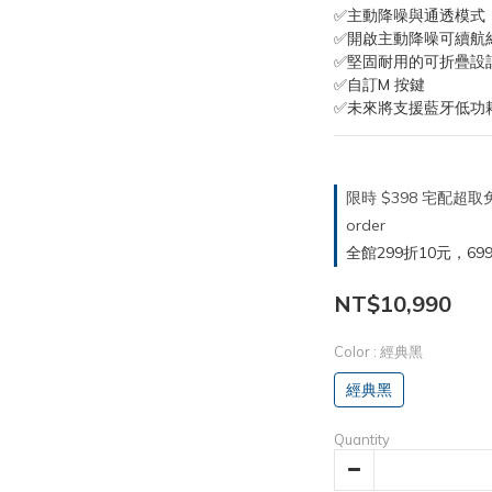
✅主動降噪與通透模式
✅開啟主動降噪可續航約
✅堅固耐用的可折疊設
✅自訂M 按鍵
✅未來將支援藍牙低功
限時 $398 宅配超
order
全館299折10元，699折30
NT$10,990
Color
: 經典黑
經典黑
Quantity