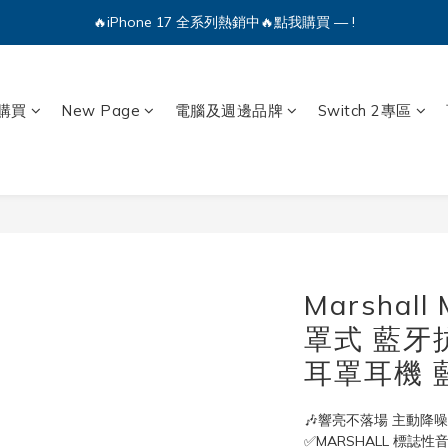
🔥iPhone 17 全系列熱銷中🔥點我購買 — !
💕加入Q哥 Line 新好友領優惠券！🎫
🔥iPhone 17 全系列熱銷中🔥點我購買 — !
購買
New Page
電腦及週邊品牌
Switch 2專區
Marshall 
罩式 藍牙
耳罩耳機 藍
🎶響亮不落場 主動降噪
✅MARSHALL 標誌性