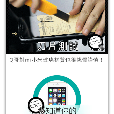
Q哥對mi小米玻璃材質也很挑惕謹慎！