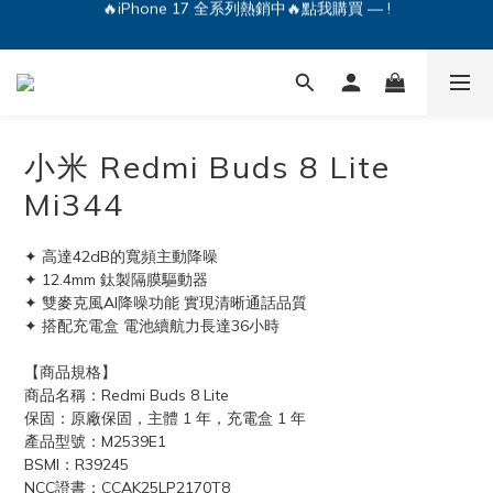
🔥iPhone 17 全系列熱銷中🔥點我購買 — !
💕加入Q哥 Line 新好友領優惠券！🎫
🔥iPhone 17 全系列熱銷中🔥點我購買 — !
小米 Redmi Buds 8 Lite
Mi344
✦ 高達42dB的寬頻主動降噪
✦ 12.4mm 鈦製隔膜驅動器
✦ 雙麥克風AI降噪功能 實現清晰通話品質
✦ 搭配充電盒 電池續航力長達36小時
【商品規格】
商品名稱：Redmi Buds 8 Lite
保固：原廠保固，主體 1 年，充電盒 1 年
產品型號：M2539E1
BSMI：R39245
NCC證書：CCAK25LP2170T8