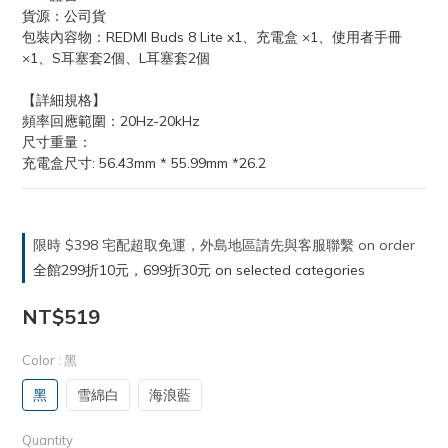
貨源：公司貨
包裝內容物：REDMI Buds 8 Lite x1、充電盒 ×1、使用者手冊
×1、S耳塞套2個、L耳塞套2個
【詳細規格】
頻率回應範圍：20Hz-20kHz
尺寸重量：
充電盒尺寸: 56.43mm * 55.99mm *26.2
限時 $398 宅配超取免運，外島地區請先與客服聯繫 on order
全館299折10元，699折30元 on selected categories
NT$519
Color
: 黑
黑
雪綿白
海浪藍
Quantity