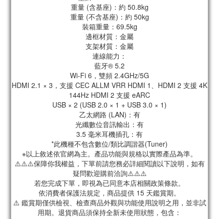
重量 (含基座)：約 50.8kg
重量 (不含基座)：約 50kg
裝箱重量：69.5kg
邊框材質：金屬
支架材質：金屬
連線能力：
藍牙® 5.2
Wi-Fi 6，雙頻 2.4GHz/5G
HDMI 2.1 × 3，支援 CEC ALLM VRR HDMI 1、HDMI 2 支援 4K
144Hz HDMI 2 支援 eARC
USB × 2 (USB 2.0 × 1 + USB 3.0 × 1)
乙太網路 (LAN)：有
光纖數位音訊輸出：有
3.5 毫米耳機插孔：有
*此機種不包含數位/類比調諧器(Tuner)
※以上敘述依官網為主。產品功能與規格以實際產品為準。
⚠️⚠️⚠️保障你我權益，下單前請您務必詳細閱讀以下說明，如有
疑問歡迎購前洽詢⚠️⚠️⚠️
若您完成下單，即視為已同意本店相關政策條款。
依消費者保護法規定，商品提供 15 天鑑賞期。
⚠️ 鑑賞期僅供檢視、檢查商品外觀與功能使用說明之用，並非試
用期。退貨商品須保持全新未使用狀態，包含：