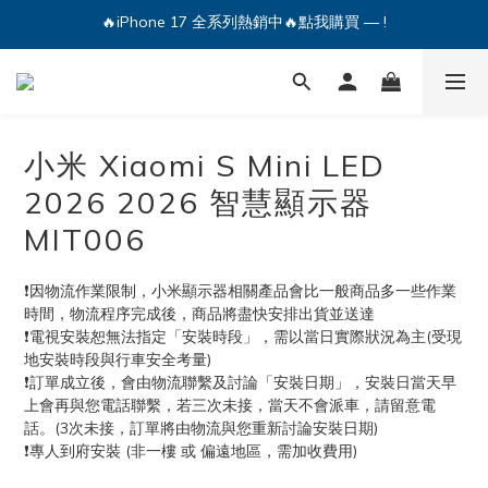
🔥iPhone 17 全系列熱銷中🔥點我購買 — !
💕加入Q哥 Line 新好友領優惠券！🎫
🔥iPhone 17 全系列熱銷中🔥點我購買 — !
小米 Xiaomi S Mini LED
2026 2026 智慧顯示器
MIT006
❗因物流作業限制，小米顯示器相關產品會比一般商品多一些作業
時間，物流程序完成後，商品將盡快安排出貨並送達
❗電視安裝恕無法指定「安裝時段」，需以當日實際狀況為主(受現
地安裝時段與行車安全考量)
❗訂單成立後，會由物流聯繫及討論「安裝日期」，安裝日當天早
上會再與您電話聯繫，若三次未接，當天不會派車，請留意電
話。(3次未接，訂單將由物流與您重新討論安裝日期)
❗專人到府安裝 (非一樓 或 偏遠地區，需加收費用)