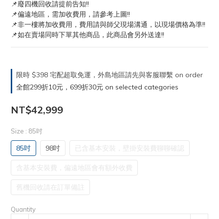
📌廢四機回收請提前告知!!
📌偏遠地區，需加收費用，請參考上圖!!
📌非一樓將加收費用，費用請與師父現場溝通，以現場價格為準!!
📌如在賣場同時下單其他商品，此商品會另外送達!!
限時 $398 宅配超取免運，外島地區請先與客服聯繫 on order
全館299折10元，699折30元 on selected categories
NT$42,999
Size
: 85吋
85吋
98吋
已含基本安裝，壁掛安裝費聊聊確認
含基本安裝費，偏遠地區會有額外收費
舊機回收請在訂單備註
Quantity