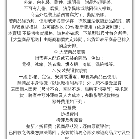
外箱、內包裝、附件、說明書、贈品均須完整。
不可有刮傷、磨損、沾染異味或貼附個人標籤。
商品外包裝上請勿書寫文字、撕貼紙膠。
若商品經拆封、使用或未妥善保存，導致無法恢復新品狀態，將
影響退貨權益，並可能酌收 30% 整新費用（依原廠判定）。
本賣場 不提供換貨服務。請務必確認，下單型號尺寸符合所需。
【大型商品配送】由廠商聯繫約定時間，出貨即表示商品已排入
物流安排。
⚙️ 大型商品定義
指需專人配送或安裝的商品，例如：
電視、冰箱、洗衣機、烘衣機、冷氣、洗碗機等。
⚠️ 安裝與退貨規範
一經 拆箱、定位、安裝或通電，即視為商品已使用。
除商品本身瑕疵（以原廠檢測為準）外，恕不接受退貨
若因個人因素（尺寸不合、空間不足、臨時不想要等）要求退
貨，將產生額外運輸及人力成本，亦將影響退貨權益
額外費用如下列：
空趟費
拆機費用
搬運及復原費
整新／折舊費（視商品狀況，經由原廠評估）
已回收之舊機恕無法退回，安裝前請務必再次確認商品尺寸及空
間。