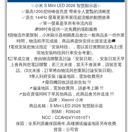
✨小米 S Mini LED 2026 智慧顯示器✨
✅最高1200尼特峰值亮度 帶來令人驚豔的清晰度
✅原生 144Hz 螢幕更新率展現超流暢的動態效果
✅單一螢幕盡享所有串流內容
🎁98吋有提供一次免費的場勘服務
❗因物流作業限制，小米顯示器相關產品會比一般商品多一些作業
時間，物流程序完成後，商品將盡快安排出貨並送達🚚
❗電視安裝恕無法指定「安裝時段」，需以當日實際狀況為主(受
現地安裝時段與行車安全考量)。
❗訂單成立後，會由物流聯繫及討論「安裝日期」，安裝日當天早
上會再與您電話聯繫，若三次未接，當天不會派車，請留意電
話。(3次未接，訂單將由物流與您重新討論安裝日期)。
❗專人到府安裝 (偏遠地區，需加收費用)❗
📌廢四機回收請提前告知 !!!
📌偏遠地區，需加收費用，請參考上圖 !!!
📌如在賣場同時下單其他商品，此商品會另外送達 !!!
品牌：Xiaomi 小米
商品名稱：S Mini LED 2026 智慧顯示器
BSMI：R39245
NCC：CCAH24Y10510T1
保固：全系列原廠保固兩年,高樓層或偏遠地區另有收費
貨源：公司貨