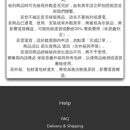
收到商品時可先檢視外觀是否完好，如有異常請立即拍照留證並
與我們聯繫。
若您不確定是否保留商品，請先不要拆封或通電。
若商品已通電、使用、安裝或有外觀異常，將被視為非新品，將
影響退貨權益，可能拒絕退貨或酌收30% 整新費用（依原廠判
定）。
若需退貨，請於鑑賞期內申請，勿點選「完成訂單」。
商品須以 原出貨商品 退回（含外箱與序號）。
若退回商品經檢核與原出貨品不符，將不予受理。
猶豫期內請務必 保留原廠外箱與所有包材，以便商品檢測或退貨
審核使用。
若外箱、包材遺包材遺失，將視為無法恢復原狀，影響退貨權
益。
Help
FAQ
Delivery & Shipping