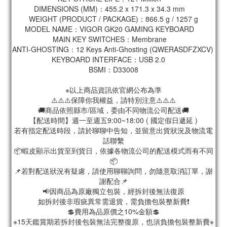
DIMENSIONS (MM)：455.2 x 171.3 x 34.3 mm    
WEIGHT (PRODUCT / PACKAGE)：866.5 g / 1257 g
MODEL NAME：VIGOR GK20 GAMING KEYBOARD    
MAIN KEY SWITCHES：Membrane    
ANTI-GHOSTING：12 Keys Anti-Ghosting (QWERASDFZXCV)    
KEYBOARD INTERFACE：USB 2.0     
BSMI：D33008
※以上商品資訊依官網公布為準
⚠️⚠️⚠️保障你我權益，請特別注意⚠️⚠️⚠️
🚚商品依照縣市/區域，委由不同物流公司配送🚚
【配送時間】週一至週五9:00~18:00 ( 國定假日遞延 )
若有指定配送時段，請於聊聊中告知，並留意出貨狀況及物流電
話聯繫
📦蝦皮顯示出貨至到貨日，依據各物流公司的配送模式而有不同
📦
📌若對配送狀況有疑慮，請使用聊聊詢問，勿隨意取消訂單，謝
謝配合📌
📢因商品為原廠獨立包裝，經拆封後無法復原
如拆封後非瑕疵異常需退貨，需負擔包裝整新費❗️
💲費用為品原價之10%金額💲
※15天鑑賞期若拆封後包裝無法完整復原，也須負擔包裝整新費※