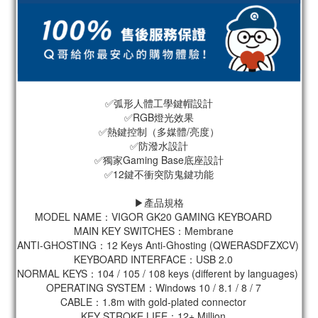
✅弧形人體工學鍵帽設計
✅RGB燈光效果
✅熱鍵控制（多媒體/亮度）
✅防潑水設計
✅獨家Gaming Base底座設計
✅12鍵不衝突防鬼鍵功能
▶️產品規格
MODEL NAME：VIGOR GK20 GAMING KEYBOARD    
MAIN KEY SWITCHES：Membrane    
ANTI-GHOSTING：12 Keys Anti-Ghosting (QWERASDFZXCV)    
KEYBOARD INTERFACE：USB 2.0    
NORMAL KEYS：104 / 105 / 108 keys (different by languages)    
OPERATING SYSTEM：Windows 10 / 8.1 / 8 / 7    
CABLE：1.8m with gold-plated connector    
KEY STROKE LIFE：12+ Million    