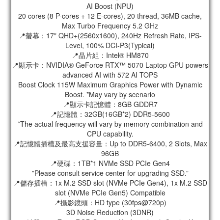
AI Boost (NPU)
20 cores (8 P-cores + 12 E-cores), 20 thread, 36MB cache,
Max Turbo Frequency 5.2 GHz
📍螢幕：17" QHD+(2560x1600), 240Hz Refresh Rate, IPS-
Level, 100% DCI-P3(Typical)
📍晶片組：Intel® HM870
📍顯示卡：NVIDIA® GeForce RTX™ 5070 Laptop GPU powers
advanced AI with 572 AI TOPS
Boost Clock 115W Maximum Graphics Power with Dynamic
Boost. *May vary by scenario
📍顯示卡記憶體：8GB GDDR7
📍記憶體：32GB(16GB*2) DDR5-5600
*The actual frequency will vary by memory combination and
CPU capability.
📍記憶體插槽及最高支援容量：Up to DDR5-6400, 2 Slots, Max
96GB
📍硬碟：1TB*1 NVMe SSD PCIe Gen4
”Please consult service center for upgrading SSD.”
📍儲存插槽：1x M.2 SSD slot (NVMe PCIe Gen4), 1x M.2 SSD
slot (NVMe PCIe Gen5) Compatible
📍攝影鏡頭：HD type (30fps@720p)
3D Noise Reduction (3DNR)