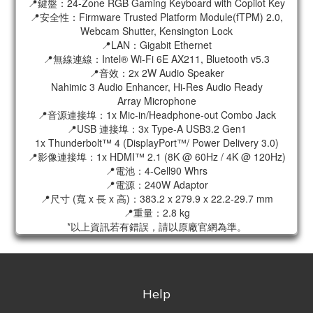
📍鍵盤：24-Zone RGB Gaming Keyboard with Copilot Key
📍安全性：Firmware Trusted Platform Module(fTPM) 2.0,
Webcam Shutter, Kensington Lock
📍LAN：Gigabit Ethernet
📍無線連線：Intel® Wi-Fi 6E AX211, Bluetooth v5.3
📍音效：2x 2W Audio Speaker
Nahimic 3 Audio Enhancer, Hi-Res Audio Ready
Array Microphone
📍音源連接埠：1x Mic-in/Headphone-out Combo Jack
📍USB 連接埠：3x Type-A USB3.2 Gen1
1x Thunderbolt™ 4 (DisplayPort™/ Power Delivery 3.0)
📍影像連接埠：1x HDMI™ 2.1 (8K @ 60Hz / 4K @ 120Hz)
📍電池：4-Cell90 Whrs
📍電源：240W Adaptor
📍尺寸 (寬 x 長 x 高)：383.2 x 279.9 x 22.2-29.7 mm
📍重量：2.8 kg
*以上資訊若有錯誤，請以原廠官網為準。
Help