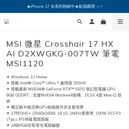
🔥iPhone 17 全系列熱銷中🔥點我購買 — !
💕加入Q哥 Line 新好友領優惠券！🎫
🔥iPhone 17 全系列熱銷中🔥點我購買 — !
MSI 微星 Crosshair 17 HX
AI D2XWGKG-007TW 筆電
MSI1120
✦ Windows 11 Home
✦ 搭載 Intel® Core™ Ultra 7 處理器 255HX
✦ 搭載最新 NVIDIA® GeForce RTX™ 5070 筆記型電腦 GPU 
8GB GDDR7，支援NVIDIA Blackwell架構、DLSS 4及 Max-Q 技
術
✦ 獨立顯卡模式將GPU效能推升至全新境界
✦ 17吋QHD+ (2560x1600), 16:10, 240Hz更新率, 100% DCI-P3 
(Typ.), IPS等級電競面板
✦ 24區RGB全彩背光電競鍵盤