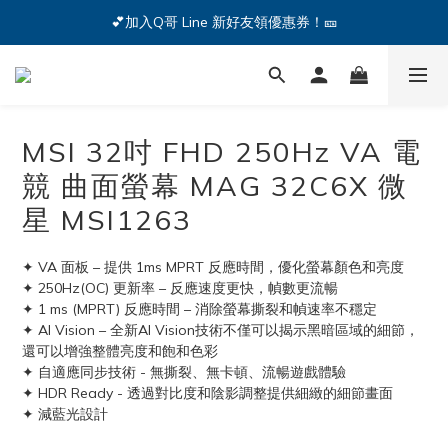
🔥iPhone 17 全系列熱銷中🔥點我購買 — !
💕加入Q哥 Line 新好友領優惠券！🎫
🔥iPhone 17 全系列熱銷中🔥點我購買 — !
MSI 32吋 FHD 250Hz VA 電
競 曲面螢幕 MAG 32C6X 微
星 MSI1263
✦ VA 面板 – 提供 1ms MPRT 反應時間，優化螢幕顏色和亮度
✦ 250Hz(OC) 更新率 – 反應速度更快，幀數更流暢
✦ 1 ms (MPRT) 反應時間 – 消除螢幕撕裂和幀速率不穩定
✦ AI Vision – 全新AI Vision技術不僅可以揭示黑暗區域的細節，
還可以增強整體亮度和飽和色彩
✦ 自適應同步技術 - 無撕裂、無卡頓、流暢遊戲體驗
✦ HDR Ready - 透過對比度和陰影調整提供細緻的細節畫面
✦ 減藍光設計 