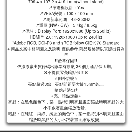
709.4 x 107.2 x 419.1mm(without stand)
📍窄邊框設計：Yes
📍VESA安裝：100 x 100 mm
📍刷新率範圍：48~250Hz
📍重量 (NW / GW)：5.4kg / 8.5kg
📍備註：Display Port: 1920x1080 (Up to 250Hz)
HDMI™ 2.0: 1920x1080 (Up to 240Hz)
*Adobe RGB, DCI-P3 and sRGB follow CIE1976 Standard
※ 商品文案中相關圖文及說明.僅供參考.商品規格請以實際出貨為
準
❗❗螢幕保固❗❗
依據原廠出貨條碼出廠享有原廠 36 個月產品保固期。
❌不提供零亮暗點保固❌
⭐例外規範⭐
亮點超過3點，亮點間距要大於15mm以上
暗點超過5點
⭐亮、暗點定義⭐
亮點：在黑色顏色下，某一點特別明亮且畫面縮放時明亮點的大
小不跟著畫面縮放改變。
暗點：在純紅、純綠、純藍的顏色中，某一點特別不明亮且畫面
縮放時黑點的大小不跟著畫面縮放改變。