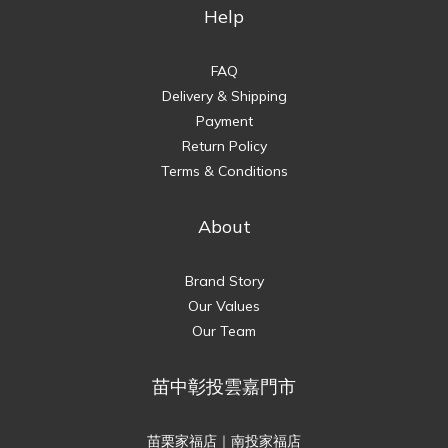
Help
FAQ
Delivery & Shipping
Payment
Return Policy
Terms & Conditions
About
Brand Story
Our Values
Our Team
苗中彰投雲嘉門市
苗栗家福店｜南投家福店