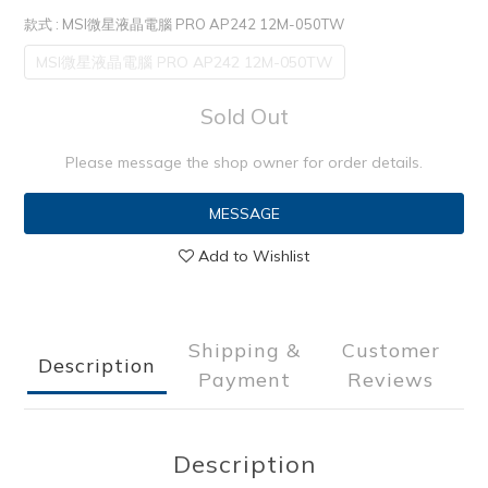
款式
: MSI微星液晶電腦 PRO AP242 12M-050TW
MSI微星液晶電腦 PRO AP242 12M-050TW
Sold Out
Please message the shop owner for order details.
MESSAGE
Add to Wishlist
Shipping &
Customer
Description
Payment
Reviews
Description