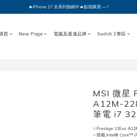
🔥iPhone 17 全系列熱銷中🔥點我購買 — !
💕加入Q哥 Line 新好友領優惠券！🎫
🔥iPhone 17 全系列熱銷中🔥點我購買 — !
購買
New Page
電腦及週邊品牌
Switch 2專區
MSI 微星 P
A12M-22
筆電 i7 32
✨Prestige 13Evo A
✅搭載 Intel® Core™ 