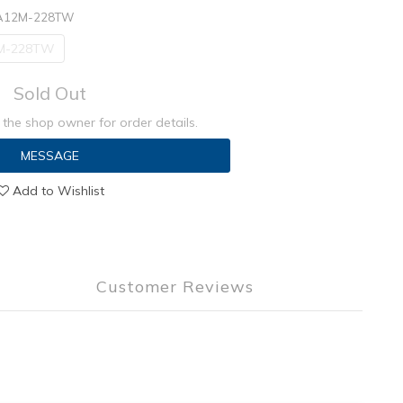
o A12M-228TW
2M-228TW
Sold Out
the shop owner for order details.
MESSAGE
Add to Wishlist
Customer Reviews