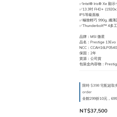
✅Intel® Iris® Xe 顯示
✅13.3吋 FHD+ (1920
IPS等級面板
✅極致輕巧 990g, 纖薄設
✅Thunderbolt™ 4
品牌：MSI 微星
品名：Prestige 13Ev
NCC：CCAH16LP0540
保固：2年
貨源：公司貨
包裝盒內容物：Prestige
限時 $398 宅配超
order
全館299折10元，699折30
NT$37,500