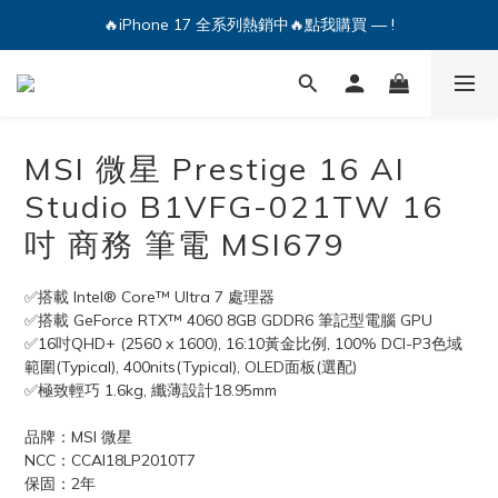
🔥iPhone 17 全系列熱銷中🔥點我購買 — !
💕加入Q哥 Line 新好友領優惠券！🎫
🔥iPhone 17 全系列熱銷中🔥點我購買 — !
MSI 微星 Prestige 16 AI
Studio B1VFG-021TW 16
吋 商務 筆電 MSI679
✅搭載 Intel® Core™ Ultra 7 處理器
✅搭載 GeForce RTX™ 4060 8GB GDDR6 筆記型電腦 GPU
✅16吋QHD+ (2560 x 1600), 16:10黃金比例, 100% DCI-P3色域
範圍(Typical), 400nits(Typical), OLED面板(選配)
✅極致輕巧 1.6kg, 纖薄設計18.95mm
品牌：MSI 微星
NCC：CCAI18LP2010T7
保固：2年