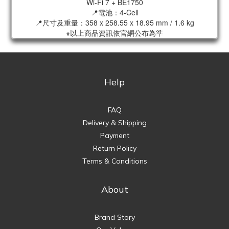
Wi-Fi 7 + BE1750
📍電池：4-Cell
📍尺寸及重量：358 x 258.55 x 18.95 mm / 1.6 kg
※以上商品資訊依官網公布為準
Help
FAQ
Delivery & Shipping
Payment
Return Policy
Terms & Conditions
About
Brand Story