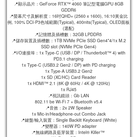
📍顯示晶片：GeForce RTX™ 4060 筆記型電腦GPU 8GB
GDDR6
📍螢幕尺寸及解析度：16吋QHD+ (2560 x 1600), 16:10黃金比
例, 100% DCI-P3色域範圍(Typical), 400nits(Typical), OLED面板
(選配)
📍記憶體及插槽數：32GB LPDDR5
📍儲存裝置及插槽數：1TB NVMe PCIe SSD Gen4*4/1x M.2
SSD slot (NVMe PCIe Gen4)
📍I/O連接埠：1x Type-C (USB / DP / Thunderbolt™ 4) with
PD3.1 charging
1x Type-C (USB3.2 Gen2 / DP) with PD charging
1x Type-A USB3.2 Gen2
1x SD (XC/HC) Card Reader
1x HDMI™ 2.1 (8K @ 60Hz / 4K @ 120Hz)
1x RJ45
📍視訊鏡頭：Gb LAN
802.11 be Wi-Fi 7 + Bluetooth v5.4
📍音效：2x 2W Speaker
1x Mic-in/Headphone-out Combo Jack
📍鍵盤/輸入裝置：Single Backlit Keyboard (White)
📍變壓器：140W PD adapter
📍無線網路及藍芽裝置：Intel® Killer™