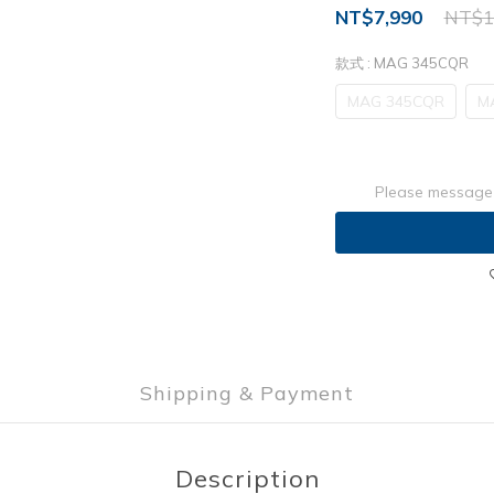
NT$7,990
NT$1
款式
: MAG 345CQR
MAG 345CQR
M
Please message 
Shipping & Payment
Description