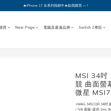
🔥iPhone 17 全系列熱銷中🔥點我購買 — !
💕加入Q哥 Line 新好友領優惠券！🎫
🔥iPhone 17 全系列熱銷中🔥點我購買 — !
購買
New Page
電腦及週邊品牌
Switch 2專區
MSI 34吋 
競 曲面螢幕
微星 MSI7
⭐MAG 345CQR 34
✅VA 面板-提供 1ms