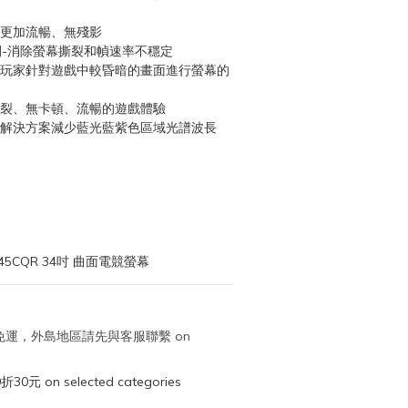
影像更加流暢、無殘影
應時間-消除螢幕撕裂和幀速率不穩定
便玩家針對遊戲中較昏暗的畫面進行螢幕的
撕裂、無卡頓、流暢的遊戲體驗
體解決方案減少藍光藍紫色區域光譜波長
5CQR 34吋 曲面電競螢幕
取免運，外島地區請先與客服聯繫 on
元 on selected categories