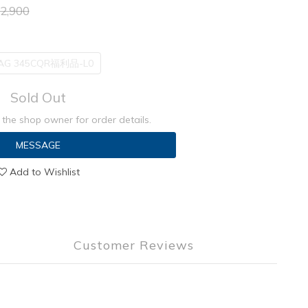
2,900
AG 345CQR福利品-L0
Sold Out
the shop owner for order details.
MESSAGE
Add to Wishlist
Customer Reviews