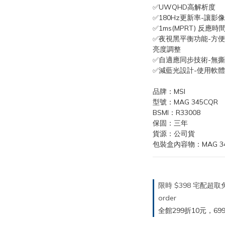
✅UWQHD高解析度
✅180Hz更新率-讓
✅1ms(MPRT) 反
✅夜視黑平衡功能-方
亮度調整
✅自適應同步技術-無
✅減藍光設計-使用軟
品牌：MSI
型號：MAG 345CQR
BSMI：R33008
保固：三年
貨源：公司貨
包裝盒內容物：MAG 34
限時 $398 宅配超
order
全館299折10元，699折30