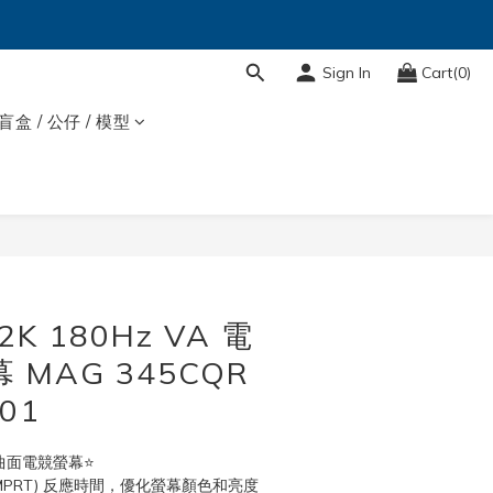
Sign In
Cart(0)
盲盒 / 公仔 / 模型
2K 180Hz VA 電
 MAG 345CQR
01
吋 曲面電競螢幕⭐
 (MPRT) 反應時間，優化螢幕顏色和亮度