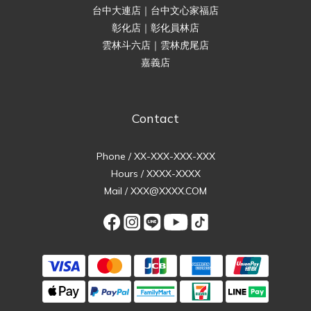
台中大連店｜台中文心家福店
彰化店｜彰化員林店
雲林斗六店｜雲林虎尾店
嘉義店
Contact
Phone / XX-XXX-XXX-XXX
Hours / XXXX-XXXX
Mail / XXX@XXXX.COM