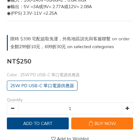
◉輸入：100-240V~50/60Hz，0.8A max
◉輸出：5V =3A或9V= 2.77A或12V= 2.08A
◉(PPS) 3.3V-11V =2.25A
限時 $398 宅配超取免運，外島地區請先與客服聯繫 on order
全館299折10元，699折30元 on selected categories
NT$250
Color
: 25W PD USB-C 單口電源供應器
25W PD USB-C 單口電源供應器
Quantity
ADD TO CART
BUY NOW
Add to Wishlist