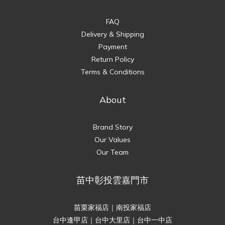
FAQ
Delivery & Shipping
Payment
Return Policy
Terms & Conditions
About
Brand Story
Our Values
Our Team
苗中彰投雲嘉門市
苗栗家福店｜南投家福店
台中逢甲店｜台中大里店｜台中一中店