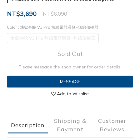
NT$3,690
NT$6,090
Color
: 煉獄奎蛇 V3 Pro 無線電競滑鼠+無線傳輸器
煉獄奎蛇 V3 Pro 無線電競滑鼠+無線傳輸器
Sold Out
Please message the shop owner for order details.
MESSAGE
Add to Wishlist
Shipping &
Customer
Description
Payment
Reviews