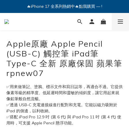
🔥iPhone 17 全系列熱銷中🔥點我購買 — !
🔥iPhone 17 全系列熱銷中🔥點我購買 — !
💕加入Q哥 Line 新好友領優惠券！🎫
🔥iPhone 17 全系列熱銷中🔥點我購買 — !
Apple原廠 Apple Pencil
(USB-C) 觸控筆 iPad筆
Type-C 全新 原廠保固 蘋果筆
rpnew07
✅用來做筆記、塗鴉、標示文件和寫日誌等，再適合不過。它提供
像素等級的精準度、低延遲時間和靈敏的傾斜度，讓它用起來就
像鉛筆般自然流暢。
✅透過 USB-C 充電連接線進行配對和充電。它能以磁力吸附於 
iPad 的側邊，以利收納。
✅搭配 iPad Pro 12.9 吋 (第 6 代) 與 iPad Pro 11 吋 (第 4 代) 使
用時，可支援 Apple Pencil 懸浮功能。