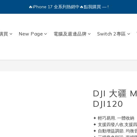
🔥iPhone 17 全系列熱銷中🔥點我購買 — !
💕加入Q哥 Line 新好友領優惠券！🎫
🔥iPhone 17 全系列熱銷中🔥點我購買 — !
購買
New Page
電腦及週邊品牌
Switch 2專區
DJI 大疆 
DJI120
✦ 輕巧易用, 一體收納
✦ 支援四發八收,支援
✦ 自動增益調節, 均衡