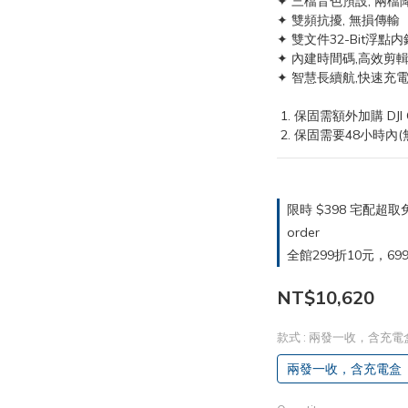
✦ 三檔音色預設, 兩檔
✦ 雙頻抗擾, 無損傳輸
✦ 雙文件32-Bit浮點内
✦ 內建時間碼,高效剪
✦ 智慧長續航,快速充
 1. 保固需額外加購 DJ
 2. 保固需要48小時內
限時 $398 宅配超
order
全館299折10元，699折30
NT$10,620
款式
: 兩發一收，含充電
兩發一收，含充電盒