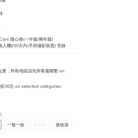
降噪
錄
輯
電
I Care 隨心換(一年版/兩年版)
(無人機)/30天內(手持攝影裝置) 登錄
取免運，外島地區請先與客服聯繫 on
元 on selected categories
盒
一發一收
發射器
接收器