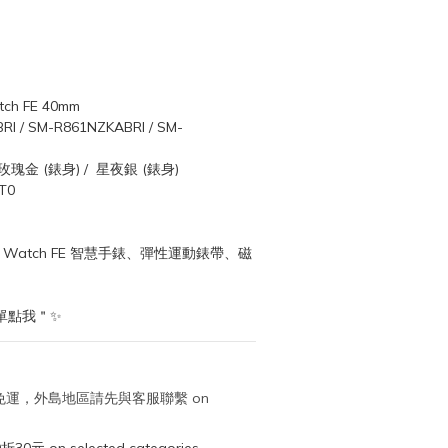
h FE 40mm
 / SM-R861NZKABRI / SM-
玫瑰金 (錶身) /  星夜銀 (錶身)
T0
 Watch FE 智慧手錶、彈性運動錶帶、磁
單點我＂✨
取免運，外島地區請先與客服聯繫 on