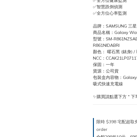
✅全方位健康監測
✅智慧跌倒偵測
✅全方位心率監測
品牌：SAMSUNG 三星
商品名稱：Galaxy Watc
型號：SM-R861NZSABRI
R861NIDABRI
顏色： 曜石黑 (錶身) / 
NCC：CCAK21LP0711
保固：一年
貨源：公司貨
包裝盒內容物：Galaxy
吸式快速充電線
✨購買請點選下方＂下
限時 $398 宅配超
order