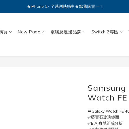
🔥iPhone 17 全系列熱銷中🔥點我購買 — !
💕加入Q哥 Line 新好友領優惠券！🎫
🔥iPhone 17 全系列熱銷中🔥點我購買 — !
購買
New Page
電腦及週邊品牌
Switch 2專區
Samsung
Watch FE
👑Galaxy Watch FE 4
✅藍寶石玻璃鏡面
✅BIA 身體組成分析