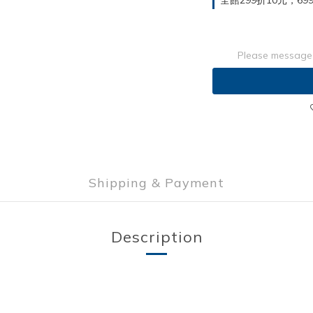
全館299折10元，699折30
Please message 
Shipping & Payment
Description