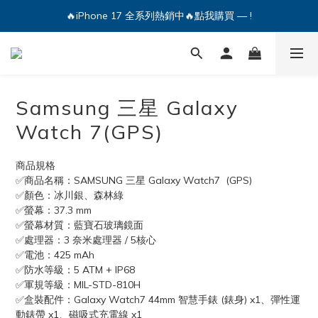
🔥iPhone 17 全系列熱銷中🔥點我購買 — !
🔥iPhone 17 全系列熱銷中🔥點我購買 — !
💕加入Q哥 Line 新好友領優惠券！🎫
🔥iPhone 17 全系列熱銷中🔥點我購買 — !
Samsung 三星 Galaxy
Watch 7(GPS)
商品規格
✅商品名稱：SAMSUNG 三星 Galaxy Watch7  (GPS)
✅顏色：冰川銀、森林綠
✅螢幕：37.3 mm
✅螢幕材質：藍寶石玻璃鏡面
✅處理器：3 奈米處理器 / 5核心
✅電池：425 mAh
✅防水等級：5 ATM + IP68
✅軍規等級：MIL-STD-810H
✅盒裝配件：Galaxy Watch7 44mm 智慧手錶 (錶身) x1、彈性運
動錶帶 x1、磁吸式充電線 x1