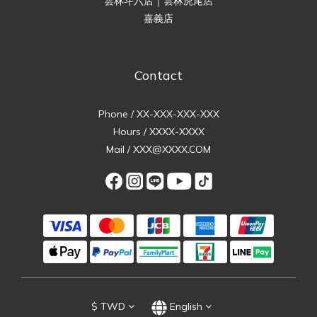
雲林斗六店｜雲林虎尾店
嘉義店
Contact
Phone / XX-XXX-XXX-XXX
Hours / XXXX-XXXX
Mail / XXX@XXXX.COM
$
TWD
English