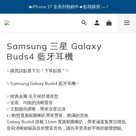
🔥iPhone 17 全系列熱銷中🔥點我購買 — !
💕加入Q哥 Line 新好友領優惠券！🎫
🔥iPhone 17 全系列熱銷中🔥點我購買 — !
Samsung 三星 Galaxy
Buds4 藍牙耳機
✨購買請點選下方＂下單點我＂✨
✨Samsung Galaxy Buds4 藍牙耳機✨
✅經典金屬 全天候舒適造型
✅全面、均衡的清晰聲音
✅主動隨你調整，帶來深度沉浸
👉動態寬廣範圍喇叭帶來豐富、飽滿的音效
Galaxy Buds4 搭載 11mm 寬廣範圍喇叭，帶來涵蓋紮實沉穩低
音與清晰細膩高音的豐富音色，讓你享受美妙平衡的聽覺體驗。