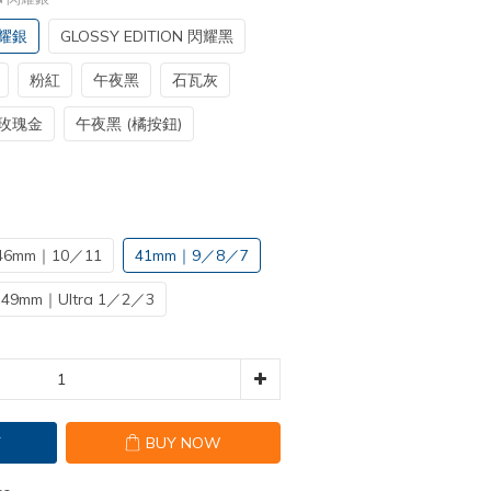
閃耀銀
GLOSSY EDITION 閃耀黑
粉紅
午夜黑
石瓦灰
玫瑰金
午夜黑 (橘按鈕)
46mm｜10／11
41mm｜9／8／7
49mm｜Ultra 1／2／3
T
BUY NOW