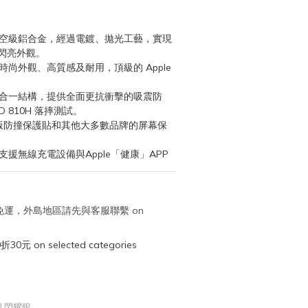
航空級鋁合金，經過電鍍、拋光工藝，實現
閃亮外觀。
尚外觀、高質感及耐用，頂級的 Apple 
二合一結構，提供全面更抗衝擊的吸震防
D 810H 落摔測試。
3D 滿版防撞保護貼和其他大多數品牌的屏幕保
支援無線充電設備與Apple「健康」APP
取免運，外島地區請先與客服聯繫 on
元 on selected categories
ON 閃耀銀