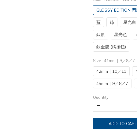
GLOSSY EDITION 
藍
綠
星光白
鈦原
星光色
鈦金屬 (橘按鈕)
Size
: 41mm｜9／8／7
42mm｜10／11
45mm｜9／8／7
Quantity
ADD TO CAR