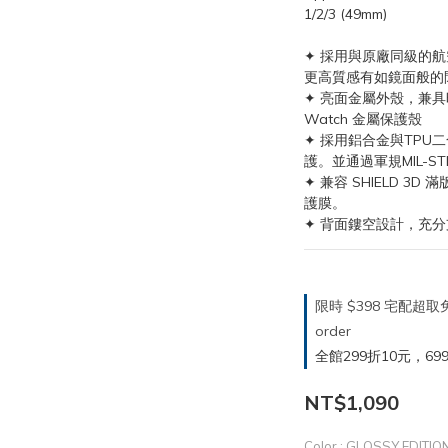
1/2/3 (49mm)
✦ 採用與原廠同級的
更高質感有如鏡面般的
✦ 亮面金屬外殼，兼具時
Watch 金屬保護殼
✦ 採用鋁合金與TPU
護。並通過軍規MIL-ST
✦ 兼容 SHIELD 
護膜。
✦ 背面鏤空設計，充分
限時 $398 宅配超
order
全館299折10元，699折30
NT$1,090
Color
: GLOSSY EDITI