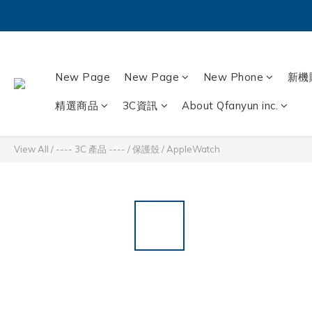
New Page
New Page
New Phone
新機
精選商品
3C資訊
About Qfanyun inc.
View All
/
---- 3C 產品 ----
/
保護殼
/
AppleWatch