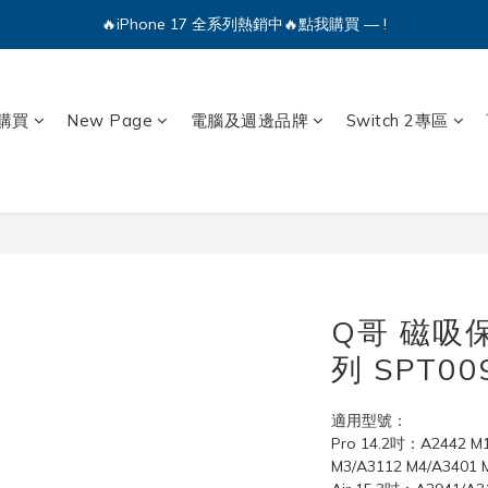
🔥iPhone 17 全系列熱銷中🔥點我購買 — !
💕加入Q哥 Line 新好友領優惠券！🎫
🔥iPhone 17 全系列熱銷中🔥點我購買 — !
購買
New Page
電腦及週邊品牌
Switch 2專區
Q哥 磁吸保
列 SPT00
適用型號：
Pro 14.2吋：A2442 M1
M3/A3112 M4/A3401 