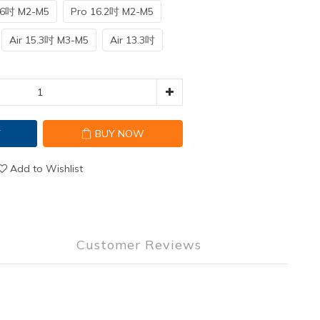
3.6吋 M2-M5
Pro 16.2吋 M2-M5
Air 15.3吋 M3-M5
Air 13.3吋
T
BUY NOW
Add to Wishlist
Customer Reviews