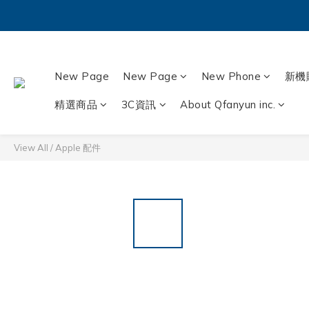
New Page
New Page
New Phone
新機
精選商品
3C資訊
About Qfanyun inc.
View All
/
Apple 配件