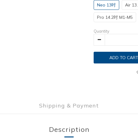
Neo 13吋
Air 1
Pro 14.2吋 M1-M5
Quantity
ADD TO CAR
Shipping & Payment
Description