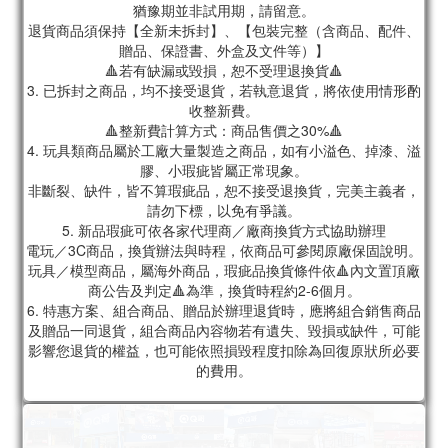
猶豫期並非試用期，請留意。
退貨商品須保持【全新未拆封】、【包裝完整（含商品、配件、
贈品、保證書、外盒及文件等）】
🔺若有缺漏或毀損，恕不受理退換貨🔺
3. 已拆封之商品，均不接受退貨，若執意退貨，將依使用情形酌
收整新費。
🔺整新費計算方式：商品售價之30%🔺
4. 玩具類商品屬於工廠大量製造之商品，如有小溢色、掉漆、溢
膠、小瑕疵皆屬正常現象。
非斷裂、缺件，皆不算瑕疵品，恕不接受退換貨，完美主義者，
請勿下標，以免有爭議。
5. 新品瑕疵可依各家代理商／廠商換貨方式協助辦理
電玩／3C商品，換貨辦法與時程，依商品可參閱原廠保固說明。
玩具／模型商品，屬海外商品，瑕疵品換貨條件依🔺內文置頂廠
商公告及判定🔺為準，換貨時程約2-6個月。
6. 特惠方案、組合商品、贈品於辦理退貨時，應將組合銷售商品
及贈品一同退貨，組合商品內容物若有遺失、毀損或缺件，可能
影響您退貨的權益，也可能依照損毀程度扣除為回復原狀所必要
的費用。