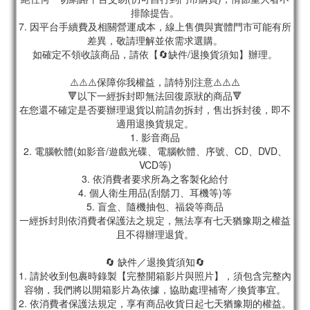
排除提告。
7. 因平台手續費及相關營運成本，線上售價與實體門市可能有所
差異，敬請理解並依需求選購。
如確定不領收該商品，請依【🔄缺件/退換貨須知】辦理。
⚠️⚠️⚠️保障你我權益，請特別注意⚠️⚠️⚠️
🔻以下一經拆封即無法回復原狀的商品🔻
在您還不確定是否要辦理退貨以前請勿拆封，售出拆封後，即不
適用退換貨規定。
1. 影音商品
2. 電腦軟體(如影音/遊戲光碟、電腦軟體、序號、CD、DVD、
VCD等)
3. 依消費者要求所為之客製化給付
4. 個人衛生用品(刮鬍刀、耳機等)等
5. 盲盒、隨機抽包、福袋等商品
一經拆封則依消費者保護法之規定，無法享有七天猶豫期之權益
且不得辦理退貨。
🔄 缺件／退換貨須知🔄
1. 請於收到包裹時錄製【完整開箱影片與照片】，須包含完整內
容物，我們將以開箱影片為依據，協助處理補寄／換貨事宜。
2. 依消費者保護法規定，享有商品收貨日起七天猶豫期的權益。