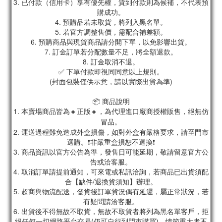
3. 已付款（信用卡）享有優先權，貨到付款則為候補，不代表預
購成功。
4. 預購品若未取貨，將列入黑名單。
5. 若官方調整售價，需配合補差額。
6. 預購商品與現貨商品請分開下單，以免影響出貨。
7. 訂金訂單若分配數量不足，將全額退款。
8. 訂金取消不退。
✅ 下單付款即視同同意以上規則。
(封面包裝僅供示意，請以實際出貨為準)
📦 商品說明
1. 本賣場商品皆為
🔸正版🔸，為代理進口廠商授權販售，絕無仿
冒品。
2. 運送過程難免造成外盒損傷，如對外盒有嚴格要求，請至門市
選購。❗非嚴重盒損恕不退換❗
3. 商品資訊以官方公告為準，發售日可能延期，敬請留意官方公
告或洽客服。
4. 取消訂單請提前通知，可來電或私訊洽詢，若商品已出貨須配
合【缺件/退換貨須知】辦理。
5. 超商與物流配送，發貨後訂單貨況偶有延遲，屬正常狀況，若
有疑問請洽客服。
6. 出貨後不得無故不取貨，無故不取貨者將列為黑名單客戶，拒
絕任何一切網路平台交易(仍可自行到門市購買)，情節重大者不