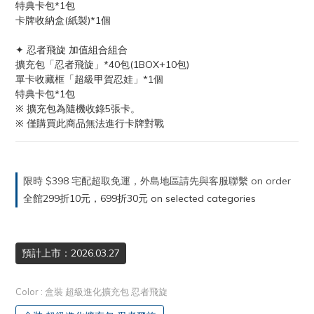
特典卡包*1包
卡牌收納盒(紙製)*1個
✦ 忍者飛旋 加值組合組合
擴充包「忍者飛旋」*40包(1BOX+10包)
單卡收藏框「超級甲賀忍娃」*1個
特典卡包*1包
※ 擴充包為隨機收錄5張卡。
※ 僅購買此商品無法進行卡牌對戰
限時 $398 宅配超取免運，外島地區請先與客服聯繫 on order
全館299折10元，699折30元 on selected categories
預計上市：2026.03.27
Color
: 盒裝 超級進化擴充包 忍者飛旋