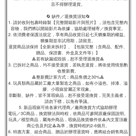
且不得辦理退貨。
🔄 缺件／退換貨須知🔄
1. 請於收到包裹時錄製【完整開箱影片與照片】，須包含完整內
容物，我們將以開箱影片為依據，協助處理補寄／換貨事宜。
2. 依消費者保護法規定，享有商品收貨日起七天猶豫期的權益。
猶豫期並非試用期，請留意。
退貨商品須保持【全新未拆封】、【包裝完整（含商品、配件、
贈品、保證書、外盒及文件等）】
🔺若有缺漏或毀損，恕不受理退換貨🔺
3. 已拆封之商品，均不接受退貨，若執意退貨，將依使用情形酌
收整新費。
🔺整新費計算方式：商品售價之30%🔺
4. 玩具類商品屬於工廠大量製造之商品，如有小溢色、掉漆、溢
膠、小瑕疵皆屬正常現象。
非斷裂、缺件，皆不算瑕疵品，恕不接受退換貨，完美主義者，
請勿下標，以免有爭議。
5. 新品瑕疵可依各家代理商／廠商換貨方式協助辦理
電玩／3C商品，換貨辦法與時程，依商品可參閱原廠保固說明。
玩具／模型商品，屬海外商品，瑕疵品換貨條件依🔺內文置頂廠
商公告及判定🔺為準，換貨時程約2-6個月。
6. 特惠方案、組合商品、贈品於辦理退貨時，應將組合銷售商品