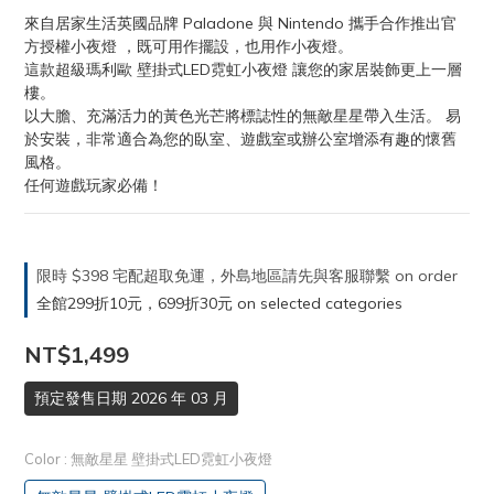
來自居家生活英國品牌 Paladone 與 Nintendo 攜手合作推出官
方授權小夜燈 ，既可用作擺設，也用作小夜燈。
這款超級瑪利歐 壁掛式LED霓虹小夜燈 讓您的家居裝飾更上一層
樓。 
以大膽、充滿活力的黃色光芒將標誌性的無敵星星帶入生活。 易
於安裝，非常適合為您的臥室、遊戲室或辦公室增添有趣的懷舊
風格。 
任何遊戲玩家必備！
限時 $398 宅配超取免運，外島地區請先與客服聯繫 on order
全館299折10元，699折30元 on selected categories
NT$1,499
預定發售日期 2026 年 03 月
Color
: 無敵星星 壁掛式LED霓虹小夜燈