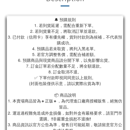
🔔 預購規則
1. 若到貨延遲，需配合重新下單。
2. 若到貨量不足，將取消訂單並退款。
3. 已付款（信用卡）享有優先權，貨到付款則為候補，不代表預
購成功。
4. 預購品若未取貨，將列入黑名單。
5. 若官方調整售價，需配合補差額。
6. 預購商品與現貨商品請分開下單，以免影響出貨。
7. 訂金訂單若分配數量不足，將全額退款。
8. 訂金取消不退。
✅ 下單付款即視同同意以上規則。
(封面包裝僅供示意，請以實際出貨為準)
📦 商品說明
1. 本賣場商品皆為
🔸正版🔸，為代理進口廠商授權販售，絕無仿
冒品。
2. 運送過程難免造成外盒損傷，如對外盒有嚴格要求，請至門市
選購。❗非嚴重盒損恕不退換❗
3. 商品資訊以官方公告為準，發售日可能延期，敬請留意官方公