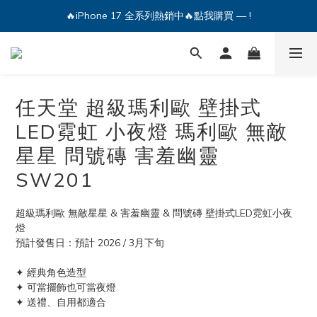
🔥iPhone 17 全系列熱銷中🔥點我購買 — !
🔥iPhone 17 全系列熱銷中🔥點我購買 — !
💕加入Q哥 Line 新好友領優惠券！🎫
🔥iPhone 17 全系列熱銷中🔥點我購買 — !
任天堂 超級瑪利歐 壁掛式
LED霓虹 小夜燈 瑪利歐 無敵
星星 問號磚 害羞幽靈
SW201
超級瑪利歐 無敵星星 & 害羞幽靈 & 問號磚 壁掛式LED霓虹小夜
燈
預計發售日：預計 2026 / 3月下旬
✦ 經典角色造型
✦ 可當擺飾也可當夜燈
✦ 送禮、自用都適合