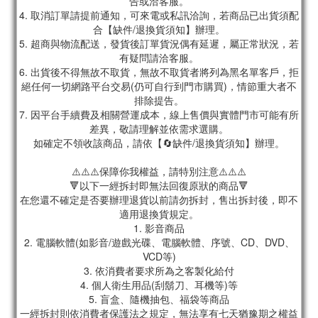
告或洽客服。
4. 取消訂單請提前通知，可來電或私訊洽詢，若商品已出貨須配
合【缺件/退換貨須知】辦理。
5. 超商與物流配送，發貨後訂單貨況偶有延遲，屬正常狀況，若
有疑問請洽客服。
6. 出貨後不得無故不取貨，無故不取貨者將列為黑名單客戶，拒
絕任何一切網路平台交易(仍可自行到門市購買)，情節重大者不
排除提告。
7. 因平台手續費及相關營運成本，線上售價與實體門市可能有所
差異，敬請理解並依需求選購。
如確定不領收該商品，請依【🔄缺件/退換貨須知】辦理。
⚠️⚠️⚠️保障你我權益，請特別注意⚠️⚠️⚠️
🔻以下一經拆封即無法回復原狀的商品🔻
在您還不確定是否要辦理退貨以前請勿拆封，售出拆封後，即不
適用退換貨規定。
1. 影音商品
2. 電腦軟體(如影音/遊戲光碟、電腦軟體、序號、CD、DVD、
VCD等)
3. 依消費者要求所為之客製化給付
4. 個人衛生用品(刮鬍刀、耳機等)等
5. 盲盒、隨機抽包、福袋等商品
一經拆封則依消費者保護法之規定，無法享有七天猶豫期之權益