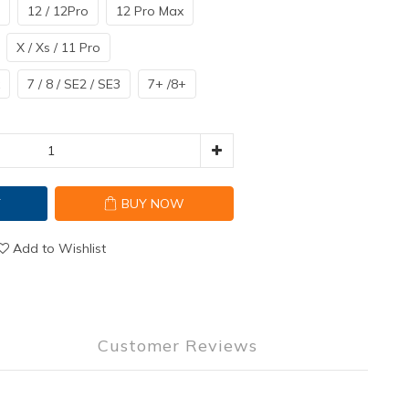
12 / 12Pro
12 Pro Max
X / Xs / 11 Pro
7 / 8 / SE2 / SE3
7+ /8+
T
BUY NOW
Add to Wishlist
Customer Reviews