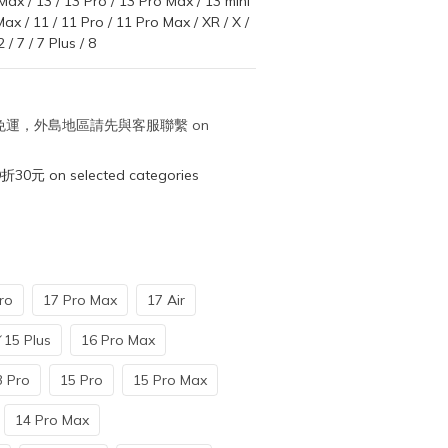
Max / 13 / 13 Pro / 13 Pro Max / 13 mini 
Max / 11 / 11 Pro / 11 Pro Max / XR / X / 
/ 7 / 7 Plus / 8
取免運，外島地區請先與客服聯繫 on
元 on selected categories
ro
17 Pro Max
17 Air
／15 Plus
16 Pro Max
3 Pro
15 Pro
15 Pro Max
14 Pro Max