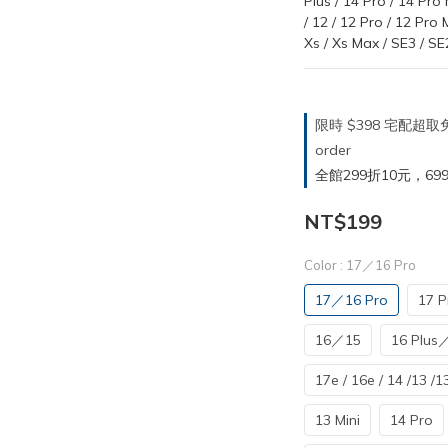
Plus / 14 Pro / 14 Pro 
/ 12 / 12 Pro / 12 Pro 
Xs / Xs Max / SE3 / SE2 
限時 $398 宅配超
order
全館299折10元，699折30
NT$199
Color
: 17／16 Pro
17／16 Pro
17 P
16／15
16 Plus
17e / 16e / 14 /13 /1
13 Mini
14 Pro