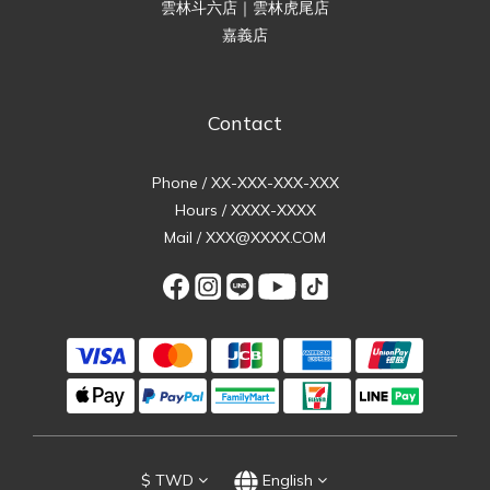
雲林斗六店｜雲林虎尾店
嘉義店
Contact
Phone / XX-XXX-XXX-XXX
Hours / XXXX-XXXX
Mail / XXX@XXXX.COM
$
TWD
English