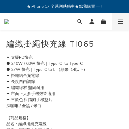
🔥iPhone 17 全系列熱銷中🔥點我購買 — !
💕加入Q哥 Line 新好友領優惠券！🎫
🔥iPhone 17 全系列熱銷中🔥點我購買 — !
編織掛繩快充線 TI065
✦ 支援PD快充
● 240W / 60W 快充｜Type-C  to Type-C
● 27W 快充｜Type-C to L （蘋果 i14以下）
✦ 掛繩結合充電線
✦ 長度自由調節
✦ 編織線材 堅固耐用
✦ 市面上大多手機殼皆適用
✦ 三款色系 隨附手機墊片
深咖啡 / 全黑 / 米白 
【商品規格】
品名：編織掛繩充電線