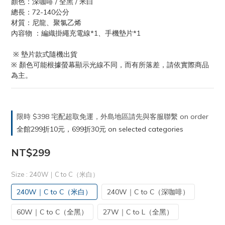
顏色：深咖啡 / 全黑 / 米白
總長：72-140公分
材質：尼龍、聚氯乙烯
內容物 ：編織掛繩充電線*1、手機墊片*1
 ※ 墊片款式隨機出貨
※ 顏色可能根據螢幕顯示光線不同，而有所落差，請依實際商品
為主。
限時 $398 宅配超取免運，外島地區請先與客服聯繫 on order
全館299折10元，699折30元 on selected categories
NT$299
Size
: 240W｜C to C（米白）
240W｜C to C（米白）
240W｜C to C（深咖啡）
60W｜C to C（全黑）
27W｜C to L（全黑）