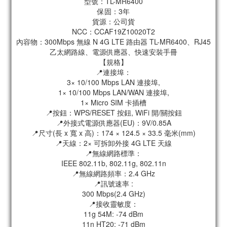
型號：TL-MR6400
保固：3年
貨源：公司貨
NCC：CCAF19Z10020T2
內容物：300Mbps 無線 N 4G LTE 路由器 TL-MR6400、RJ45
乙太網路線、電源供應器、快速安裝手冊
【規格】
📍連接埠：
3× 10/100 Mbps LAN 連接埠,
1× 10/100 Mbps LAN/WAN 連接埠,
1× Micro SIM 卡插槽
📍按鈕：WPS/RESET 按鈕, WiFi 開/關按鈕
📍外接式電源供應器(EU)：9V/0.85A
📍尺寸(長 x 寬 x 高)：174 × 124.5 × 33.5 毫米(mm)
📍天線：2× 可拆卸外接 4G LTE 天線
📍無線網路標準：
IEEE 802.11b, 802.11g, 802.11n
📍無線網路頻率：2.4 GHz
📍訊號速率 :
300 Mbps(2.4 GHz)
📍接收靈敏度：
11g 54M: -74 dBm
11n HT20: -71 dBm