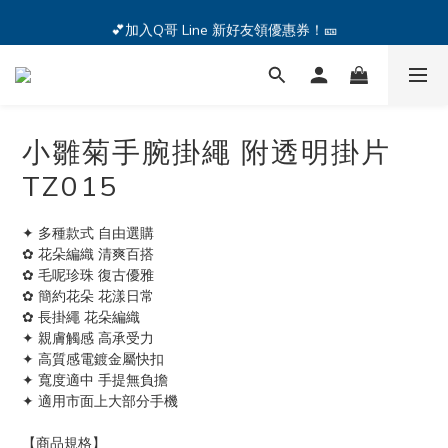
🔥iPhone 17 全系列熱銷中🔥點我購買 — !
💕加入Q哥 Line 新好友領優惠券！🎫
🔥iPhone 17 全系列熱銷中🔥點我購買 — !
小雛菊手腕掛繩 附透明掛片
TZ015
✦ 多種款式 自由選購
✿ 花朵編織 清爽百搭
✿ 毛呢珍珠 復古優雅
✿ 簡約花朵 花漾日常
✿ 長掛繩 花朵編織
✦ 親膚觸感 高承受力
✦ 高質感電鍍金屬快扣
✦ 寬度適中 手提無負擔
✦ 適用市面上大部分手機
【商品規格】