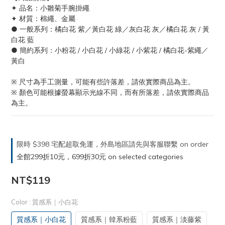
✦ 品名：小雛菊手腕掛繩
✦ 材質：棉繩、金屬
● 一般系列：橘白花 紫／黃白花 綠／灰白花 灰／橘白花 灰 / 黃
白花 藍
● 簡約系列：小粉花 / 小白花 / 小綠花 / 小紫花 / 橘白花-紫繩／
黃白
※ 尺寸為手工測量，可能有些許落差，請依實際商品為主。
※ 顏色可能根據螢幕顯示光線不同，而有所落差，請依實際商品
為主。
限時 $398 宅配超取免運，外島地區請先與客服聯繫 on order
全館299折10元，699折30元 on selected categories
NT$119
Color
: 質感系｜小白花
質感系｜小白花
質感系｜韓系粉藍
質感系｜淡藤紫