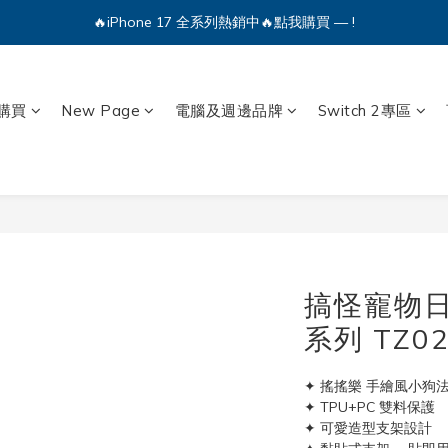
🔥iPhone 17 全系列熱銷中🔥點我購買 — !
💕加入Q哥 Line 新好友領優惠券！🎫
🔥iPhone 17 全系列熱銷中🔥點我購買 — !
購買
New Page
電腦及週邊品牌
Switch 2專區
搞怪寵物日常
系列 TZ02
✦ 搖搖樂 手繪風小狗
✦ TPU+PC 雙料保護
✦ 可愛造型支架設計