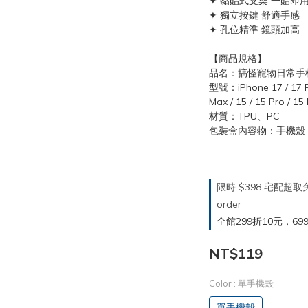
✦ 黏貼式支架 一貼即
✦ 獨立按鍵 舒適手感
✦ 孔位精準 鏡頭加高
【商品規格】
品名：搞怪寵物日常手
型號：iPhone 17 / 17 Pro
Max / 15 / 15 Pro / 15
材質：TPU、PC
包裝盒內容物：手機殼 
限時 $398 宅配超
order
全館299折10元，699折30
NT$119
Color
: 單手機殼
單手機殼