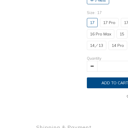
Size
: 17
17
17 Pro
1
16 Pro Max
15
14／13
14 Pro
Quantity
ADD TO CAR
Shipping & Payment