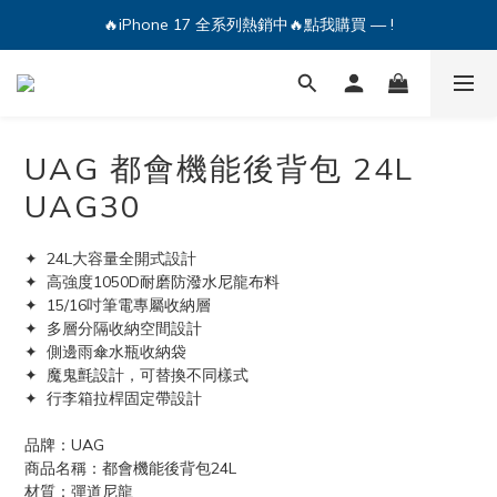
🔥iPhone 17 全系列熱銷中🔥點我購買 — !
💕加入Q哥 Line 新好友領優惠券！🎫
🔥iPhone 17 全系列熱銷中🔥點我購買 — !
UAG 都會機能後背包 24L
UAG30
✦  24L大容量全開式設計
✦  高強度1050D耐磨防潑水尼龍布料 
✦  15/16吋筆電專屬收納層
✦  多層分隔收納空間設計
✦  側邊雨傘水瓶收納袋
✦  魔鬼氈設計，可替換不同樣式
✦  行李箱拉桿固定帶設計
品牌：UAG
商品名稱：都會機能後背包24L
材質：彈道尼龍