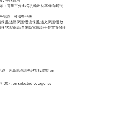
機 / 手錶適用
時顯示：電量百分比/每孔輸出功率/剩餘時間
航空安全認證，可攜帶登機
溫保護/過壓保護/過流保護/過充保護/過放
保護/欠壓保護/自動斷電保護/手動重置保護
取免運，外島地區請先與客服聯繫 on
元 on selected categories