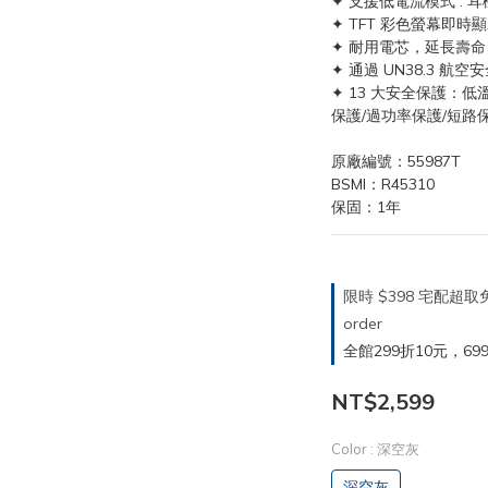
✦ 支援低電流模式 : 耳
✦ TFT 彩色螢幕即
✦ 耐用電芯，延長壽命
✦ 通過 UN38.3 
✦ 13 大安全保護：低
保護/過功率保護/短路
原廠編號：55987T
BSMI：R45310
保固：1年
限時 $398 宅配超
order
全館299折10元，699折30
NT$2,599
Color
: 深空灰
深空灰