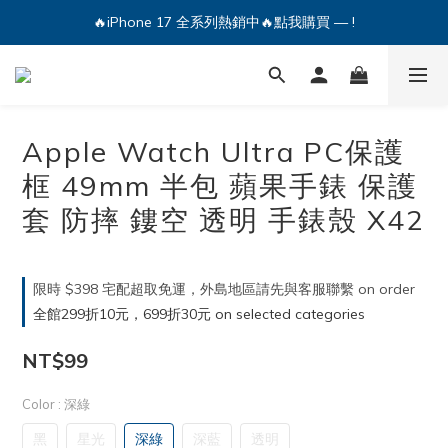
🔥iPhone 17 全系列熱銷中🔥點我購買 — !
💕加入Q哥 Line 新好友領優惠券！🎫
🔥iPhone 17 全系列熱銷中🔥點我購買 — !
Apple Watch Ultra PC保護
框 49mm 半包 蘋果手錶 保護
套 防摔 鏤空 透明 手錶殼 X42
限時 $398 宅配超取免運，外島地區請先與客服聯繫 on order
全館299折10元，699折30元 on selected categories
NT$99
Color
: 深綠
黑
星光
深綠
深藍
透明