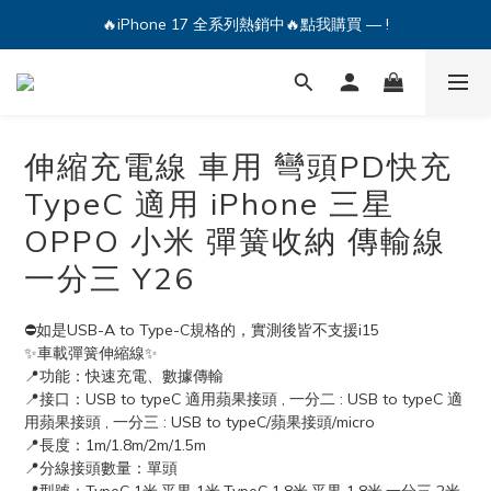
🔥iPhone 17 全系列熱銷中🔥點我購買 — !
💕加入Q哥 Line 新好友領優惠券！🎫
🔥iPhone 17 全系列熱銷中🔥點我購買 — !
伸縮充電線 車用 彎頭PD快充
TypeC 適用 iPhone 三星
OPPO 小米 彈簧收納 傳輸線
一分三 Y26
⛔️如是USB-A to Type-C規格的，實測後皆不支援i15
✨車載彈簧伸縮線✨
📍功能：快速充電、數據傳輸
📍接口：USB to typeC 適用蘋果接頭 , 一分二 : USB to typeC 適
用蘋果接頭 , 一分三 : USB to typeC/蘋果接頭/micro
📍長度：1m/1.8m/2m/1.5m
📍分線接頭數量：單頭