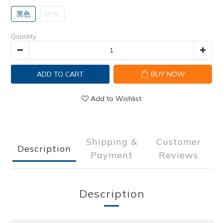
黑色
白色
Quantity
ADD TO CART
BUY NOW
Add to Wishlist
Shipping &
Customer
Description
Payment
Reviews
Description