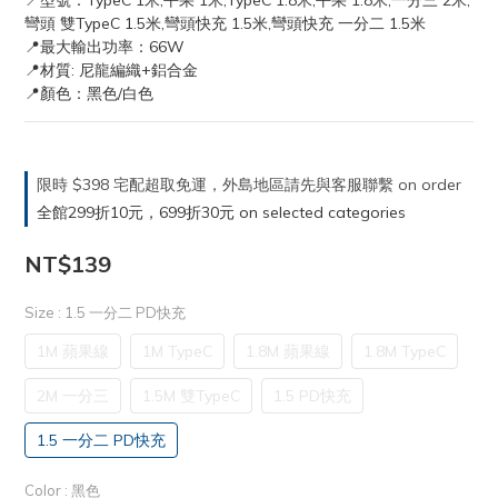
📍型號：TypeC 1米,平果 1米,TypeC 1.8米,平果 1.8米,一分三 2米,
彎頭 雙TypeC 1.5米,彎頭快充 1.5米,彎頭快充 一分二 1.5米
📍最大輸出功率：66W
📍材質: 尼龍編織+鋁合金
📍顏色：黑色/白色
限時 $398 宅配超取免運，外島地區請先與客服聯繫 on order
全館299折10元，699折30元 on selected categories
NT$139
Size
: 1.5 一分二 PD快充
1M 蘋果線
1M TypeC
1.8M 蘋果線
1.8M TypeC
2M 一分三
1.5M 雙TypeC
1.5 PD快充
1.5 一分二 PD快充
Color
: 黑色