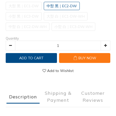
大型 黑｜EC1-DW
中型 黑｜EC2-DW
小型 黑｜EC3-DW
大型 白｜EC1-DW-WH
中型 白｜EC2-DW-WH
小型 白｜EC3-DW-WH
Quantity
ADD TO CART
BUY NOW
Add to Wishlist
Shipping &
Customer
Description
Payment
Reviews