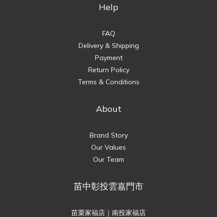
Help
FAQ
Delivery & Shipping
Payment
Return Policy
Terms & Conditions
About
Brand Story
Our Values
Our Team
苗中彰投雲嘉門市
苗栗家福店｜南投家福店