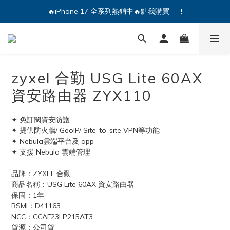
🔥iPhone 17 全系列熱銷中🔥點我購買 — !
💕加入Q哥 Line 新好友領優惠券！🎫
🔥iPhone 17 全系列熱銷中🔥點我購買 — !
zyxel 合勤 USG Lite 60AX
資安路由器 ZYX110
✦ 免訂閱資安防護
✦ 提供防火牆/ GeoIP/ Site-to-site VPN等功能
✦ Nebula雲端平台及 app
✦ 支援 Nebula 雲端管理
品牌：ZYXEL 合勤
商品名稱：USG Lite 60AX 資安路由器
保固：1年
BSMI：D41163
NCC：CCAF23LP215AT3
貨源：公司貨