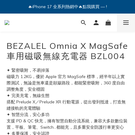
🔥iPhone 17 全系列熱銷中🔥點我購買 — !
💕加入Q哥 Line 新好友領優惠券！🎫
🔥iPhone 17 全系列熱銷中🔥點我購買 — !
BEZALEL Omnia X MagSafe
車用磁吸無線充電器 BZL004
✦ 緊密吸附，不易掉落
磁吸力 1.2KG，優於 Apple 官方 MagSafe 標準，經半年以上實
際測試，無論是煞車還是顛簸路段，都能緊密吸附，360 度自由
調整角度，安全穩固
✦ 完美充電，無線生態
搭配 Prelude X／Prelude XR 行動電源，從出發到抵達，打造無
縫接軌的充電體驗
✦ 智慧分流，安心多功
支援 PD & QC 快充，擁有智慧自動分流系統，兼容大多款數位裝
置，平板、筆電、Switch...都能充，且多重安全防護行車更安心
✦ 多重保護，安全認證