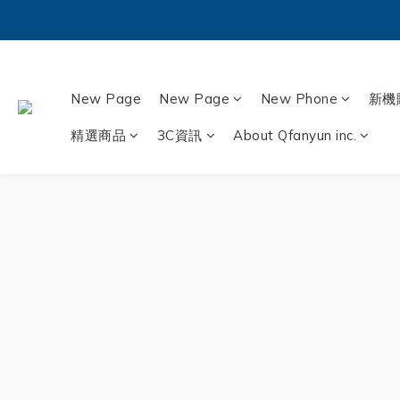
New Page
New Page
New Phone
新機
精選商品
3C資訊
About Qfanyun inc.