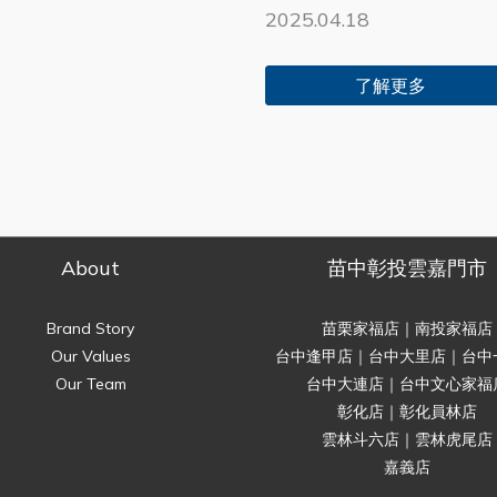
2025.04.18
了解更多
About
苗中彰投雲嘉門市
Brand Story
苗栗家福店｜南投家福店
Our Values
台中逢甲店｜台中大里店｜台中
Our Team
台中大連店｜台中文心家福
彰化店｜彰化員林店
雲林斗六店｜雲林虎尾店
嘉義店