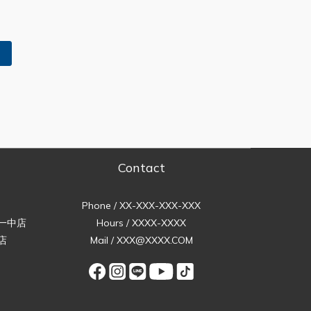
Contact
Phone / XX-XXX-XXX-XXX
一中店
Hours / XXXX-XXXX
店
Mail / XXX@XXXX.COM