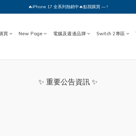
🔥iPhone 17 全系列熱銷中🔥點我購買 — !
🔥iPhone 17 全系列熱銷中🔥點我購買 — !
💕加入Q哥 Line 新好友領優惠券！🎫
購買
New Page
電腦及週邊品牌
Switch 2專區
🔥iPhone 17 全系列熱銷中🔥點我購買 — !
✨ 重要公告資訊 ✨