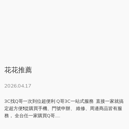
花花推薦
2026.04.17
3C找Q哥一次到位超便利 Q哥3C一站式服務 直接一家就搞
定超方便❗️從購買手機、門號申辦、 維修、周邊商品皆有服
務， 全台任一家購買Q哥......