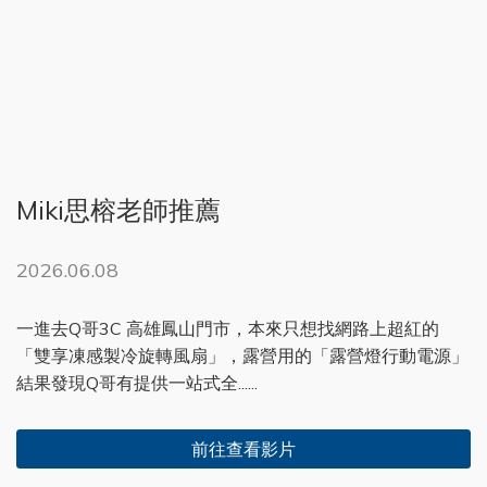
Miki思榕老師推薦
2026.06.08
一進去Q哥3C 高雄鳳山門市，本來只想找網路上超紅的
「雙享凍感製冷旋轉風扇」，露營用的「露營燈行動電源」
結果發現Q哥有提供一站式全......
前往查看影片