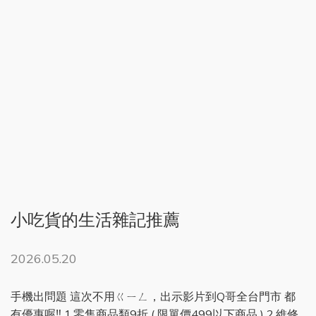
小吃貨的生活雜記推薦
2026.05.20
手機出問題 這次不用ㄍㄧㄥ，出示影片到Q哥全台門市 都
有優惠喔‼ 1.零售商品類9折 ( 限單價499以下商品 ) 2.維修