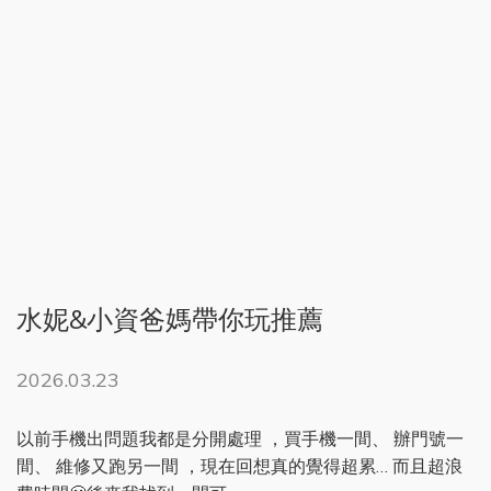
水妮&小資爸媽帶你玩推薦
2026.03.23
以前手機出問題我都是分開處理 ，買手機一間、 辦門號一
間、 維修又跑另一間 ，現在回想真的覺得超累… 而且超浪