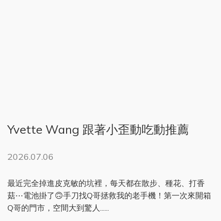
Yvette Wang 跟著小歪動吃動推薦
2026.07.06
最近完全掉進皮克敏的坑裡，每天都在散步、種花、打香
菇⋯電池掛了🙃手刀找Q哥拯救我的老手機！第一次來開箱
Q哥的門市，空間大到驚人......