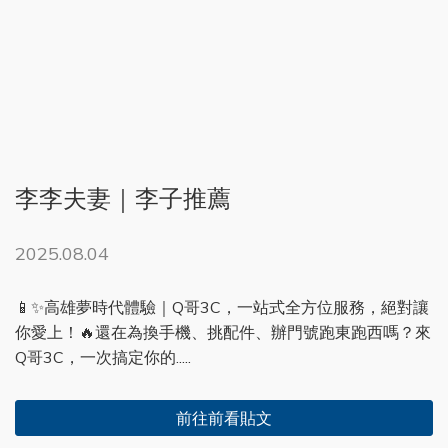
李李夫妻｜李子推薦
2025.08.04
📱✨高雄夢時代體驗｜Q哥3C，一站式全方位服務，絕對讓
你愛上！🔥還在為換手機、挑配件、辦門號跑東跑西嗎？來
Q哥3C，一次搞定你的.....
前往前看貼文