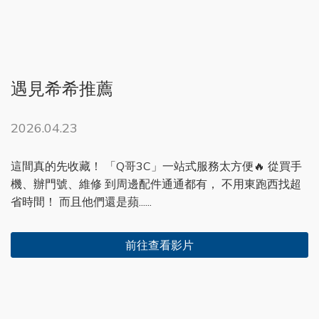
遇見希希推薦
2026.04.23
這間真的先收藏！ 「Q哥3C」一站式服務太方便🔥 從買手
機、辦門號、維修 到周邊配件通通都有， 不用東跑西找超
省時間！ 而且他們還是蘋......
前往查看影片