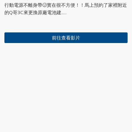
行動電源不離身帶🥴實在很不方便！！馬上預約了家裡附近
的Q哥3C來更換原廠電池建......
前往查看影片