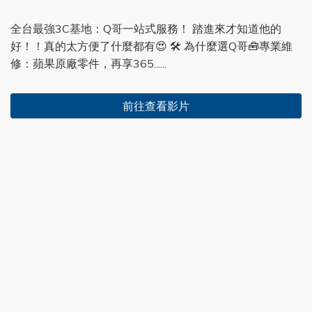
全台最強3C基地：Q哥一站式服務！ 踏進來才知道他的
好！！真的太方便了什麼都有😍 🛠 為什麼選Q哥🧰專業維
修：蘋果原廠零件，再享365......
前往查看影片