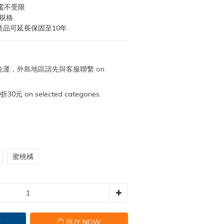
充電不受限
規格
產品可延長保固至10年
取免運，外島地區請先與客服聯繫 on
元 on selected categories
蜜桃橘
T
BUY NOW