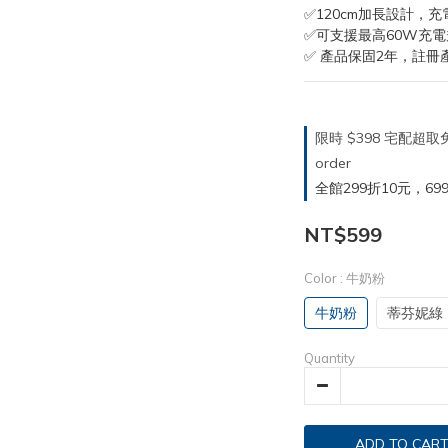
✅120cm加長設計，
✅可支援最高60W充電
✅ 產品保固2年，註冊
限時 $398 宅配超
order
全館299折10元，699折30
NT$599
Color
: 牛奶粉
牛奶粉
蒂芬妮綠
Quantity
ADD TO CAR