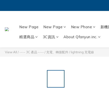
New Page
New Page
New Phone
新機
精選商品
3C資訊
About Qfanyun inc.
View All
/
---- 3C 產品 ----
/
充電、轉接配件
/
lightning 充電線