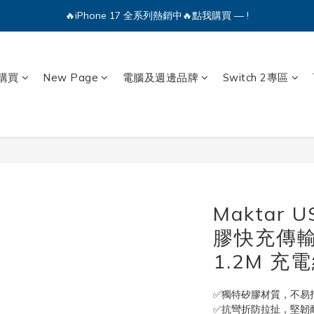
🔥iPhone 17 全系列熱銷中🔥點我購買 — !
🔥iPhone 17 全系列熱銷中🔥點我購買 — !
💕加入Q哥 Line 新好友領優惠券！🎫
🔥iPhone 17 全系列熱銷中🔥點我購買 — !
購買
New Page
電腦及週邊品牌
Switch 2專區
Maktar U
膠快充傳輸線
1.2M 充
✅獨特矽膠材質，不易
✅抗彎折防拉扯，堅韌