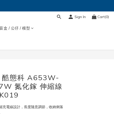
Sign In
Cart(0)
盲盒 / 公仔 / 模型
BUY NOW
H 酷態科 A653W-
 67W 氮化鎵 伸縮線
K019
C 伸縮充電線設計，長度隨意調節，收納俐落
。