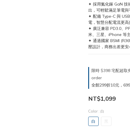
✦ 採用氮化鎵 GaN 
出，可輕鬆滿足筆電與
✦ 配備 Type-C 與
電，智慧分配電流更高
✦ 廣泛兼容 PD3.0、
米、三星、iPhone 
✦ 通過國家 BSMI (
壓設計，商務出差更安
限時 $398 宅配超
order
全館299折10元，699折30
NT$1,099
Color
: 白
白
黑