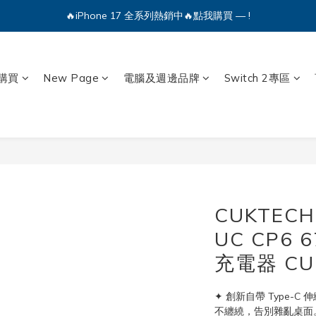
🔥iPhone 17 全系列熱銷中🔥點我購買 — !
💕加入Q哥 Line 新好友領優惠券！🎫
🔥iPhone 17 全系列熱銷中🔥點我購買 — !
購買
New Page
電腦及週邊品牌
Switch 2專區
CUKTEC
UC CP6
充電器 CU
✦ 創新自帶 Type-
不纏繞，告別雜亂桌面