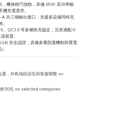
技術，機身精巧強勁，具備 65W 高功率輸
手機充電需求。
 USB-A 共三個輸出接口，支援多設備同時充
效。
PPS、QC3.0 等多種快充協定，完美適配小
等主流裝置。
R36514) 安全認證，具備多重防護機制與寬電
心。
取免運，外島地區請先與客服聯繫 on
元 on selected categories