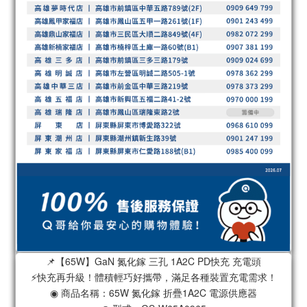
📌【65W】GaN 氮化鎵 三孔 1A2C PD快充 充電頭
⚡️快充再升級！體積輕巧好攜帶，滿足各種裝置充電需求！
◉ 商品名稱：65W 氮化鎵 折疊1A2C 電源供應器