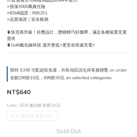
👍🏻皆通過台灣商檢局認證BSMI字號👍🏻
⭐投保3000萬責任險
⭐BSMI認證：R65251
⭐品質保證｜安全檢測
🔋快充再升級！折疊設計，體積輕巧好攜帶，滿足各種裝置充電
需求
🔋GaN氮化鎵科技 溫升更低⚡️更安全快速充電⚡️
限時 $398 宅配超取免運，外島地區請先與客服聯繫 on order
全館299折10元，699折30元 on selected categories
NT$640
Color
: 65W 氮化鎵 折疊1A2C
65W 氮化鎵 折疊1A2C
Sold Out