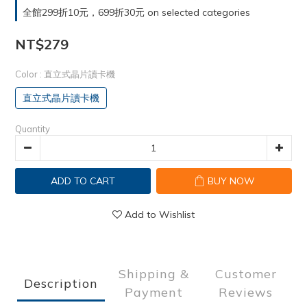
全館299折10元，699折30元 on selected categories
NT$279
Color
: 直立式晶片讀卡機
直立式晶片讀卡機
Quantity
ADD TO CART
BUY NOW
Add to Wishlist
Shipping &
Customer
Description
Payment
Reviews