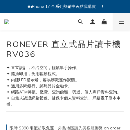
🔥iPhone 17 全系列熱銷中🔥點我購買 — !
🔥iPhone 17 全系列熱銷中🔥點我購買 — !
💕加入Q哥 Line 新好友領優惠券！🎫
🔥iPhone 17 全系列熱銷中🔥點我購買 — !
RONEVER 直立式晶片讀卡機
RV036
✦ 直立設計，不占空間，輕鬆單手操作。
✦ 隨插即用，免用驅動程式。
✦ 內建LED指示燈，容易辨識運作狀態。
✦ 適用多間銀行、郵局晶片金融卡。
✦ 網路ATM轉帳、繳費、查詢餘額、勞退、個人專戶資料查詢。
✦ 自然人憑證網路報稅、健保卡個人資料查詢、戶籍電子謄本申
辦。
限時 $398 宅配超取免運，外島地區請先與客服聯繫 on order